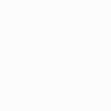
Riise adelanta a los
reds
A los 67 minutos, el Liverpool tuvo una doble
oportunidad. Primero por medio de Gerrard, cuyo
disparo lo despejó con los pies Valdés y segundo,
cuando el holandés Kuyt remató al larguero un centro
desde la izquierda. Cuatro minutos después llegó la
réplica, pero el argentino Saviola vio como su disparo
dentro del área lo despejó Reina. Se abría el encuentro.
Y finalmente, el premio le llegó a los ingleses en el 74’.
Una jugada ofensiva del Liverpool fue aprovechada por
John Arne Riise, que tras una serie de rechaces, envió
el cuero al fondo de la red con un fortísimo disparo
desde dentro del área.
El palo salva a Reina
Los últimos diez minutos fueron de dominó
culé
en
busca del empate, aunque con más corazón que juego.
Y en el 86’, Reina, que no tuvo su noche en las jugadas
por alto, vio como el lanzamiento de falta de Deco se