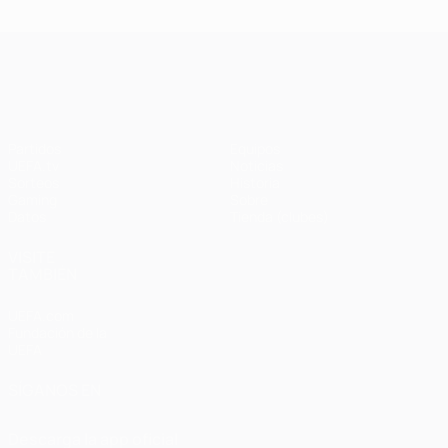
UEFA Champions League
Partidos
Equipos
UEFA.tv
Noticias
Sorteos
Historia
Gaming
Sobre
Datos
Tienda (clubes)
VISITE
TAMBIÉN
UEFA.com
Fundación de la
UEFA
SÍGANOS EN
Descarga la app oficial