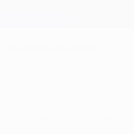
Saltar
al
contenido
Champions League oficial
Consíguela
principal
Resultados en directo y Fantasy
UEFA Champions League
El campeón, en peligro
miércoles, 21 de febrero de 2007
por Daniel Huerta
FC Barcelona - Liverpool FC 1-2
El Barça se jugará su supervivencia en la
Champions League en el mítico Anfield
ante un serio conjunto inglés que ganó
con gol de Riise.
El FC Barcelona ha perdido por 1-2 frente al Liverpool
FC en el partido de ida de los octavos de final de la UEFA
Champions League en el Camp Nou. El vigente