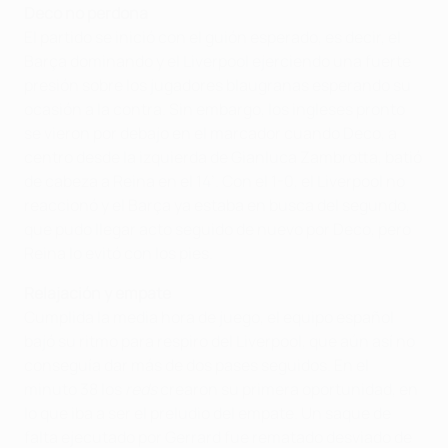
Deco no perdona
El partido se inició con el guión esperado, es decir, el
Barça dominando y el Liverpool ejerciendo una fuerte
presión sobre los jugadores blaugranas esperando su
ocasión a la contra. Sin embargo, los ingleses pronto
se vieron por debajo en el marcador cuando Deco, a
centro desde la izquierda de Gianluca Zambrotta, batió
de cabeza a Reina en el 14’. Con el 1-0, el Liverpool no
reaccionó y el Barça ya estaba en busca del segundo,
que pudo llegar acto seguido de nuevo por Deco, pero
Reina lo evitó con los pies.
Relajación y empate
Cumplida la media hora de juego, el equipo español
bajó su ritmo para respiro del Liverpool, que aún así no
conseguía dar más de dos pases seguidos. En el
minuto 38 los
reds
crearon su primera oportunidad, en
lo que iba a ser el preludio del empate. Un saque de
falta ejecutado por Gerrard fue rematado desviado de