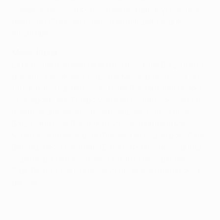
campeón de la competición deberá ganar y remontar
dentro de 15 días en el mítico Anfield para seguir vivo
en Europa.
Messi, titular
La principal novedad en el once inicial del Barça fue la
presencia del argentino Lionel Messi, que volvió a ser
titular tras su grave lesión. Frank Rijkaard, entrenador
culé
, apostó por Thiago Motta en el centro del campo
mientras que Javier Saviola completó el ataque del
Barça junto con Ronaldinho y el ya nombrado Messi.
Mientras, el homólogo de Rijkaard en el Liverpool, Rafa
Benítez, decidió alinear a Dirk Kuyt como único punta
jugando por detrás Steven Gerrard. Los españoles
Pepe Reina, Álvaro Arbeloa y Xabi Alonso fueron de la
partida.