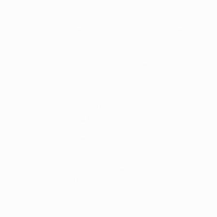
ctivos clubes. Las alineaciones de aquel 23 de noviembre
antón 66), Kanouté (Kepa Blanco 78).
nho, Ricardo Chaves, Maciel, Zé Carlos (Wender 70),
 temporada 1957/58 y pasó la fase de grupos de la UEFA
liminado ante el PC CSKA Moskva.
/58, eliminando al SL Benfica por un resultado global de 3-
tido. Perdió 4-3 en el global ante el Sporting Clube de
boa, pero eliminó al CD Nacional en la misma ronda de la