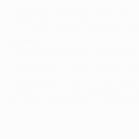
• Tras asegurarse la segunda plaza en la liga portuguesa, s
casa antes de caer por 2-1 en Glasgow.
• En la última edición de la UEFA Europa League, el Braga se
Curiosidades
• Como jugador, el técnico del Braga, Domingos Paciência,
ante la selección española. Fue un empate a dos en enero 
• Jesús Navas estuvo en el banquillo y no jugó ni un minuto
• El delantero brasileño del Sevilla, Luis Fabiano, jugó ante
• El español Fernando Castro Santos dirigió al Braga y al S
segunda división y no logró el ascenso. En la temporada 2
© 1998-2026 UEFA. All rights reserved.
Última actualización: domingo, 22 de 