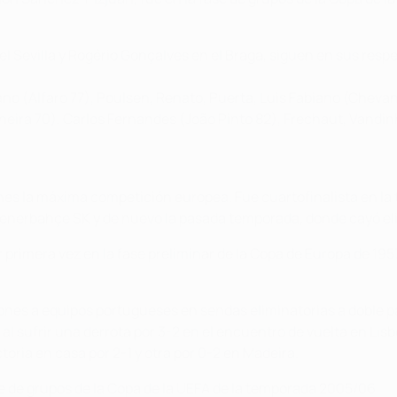
Sevilla y Rogério Gonçalves en el Braga, siguen en sus respe
iano (Alfaro 77), Poulsen, Renato, Puerta, Luis Fabiano (Chev
nheira 70), Carlos Fernandes (João Pinto 82), Frechaut, Vandi
ones la máxima competición europea. Fue cuartofinalista en la
Fenerbahçe SK y de nuevo la pasada temporada, donde cayó e
primera vez en la fase preliminar de la Copa de Europa de 1957
nes a equipos portugueses en sendas eliminatorias a doble par
al sufrir una derrota por 3-2 en el encuentro de vuelta en Lis
oria en casa por 2-1 y otra por 0-2 en Madeira.
fase de grupos de la Copa de la UEFA de la temporada 2005/06.