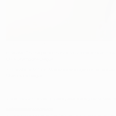
Acción del partido de ida en Portugal
©AFP
El Sevilla FC no ha perdido nunca como local ante un conju
UEFA Champions League.
• El Sevilla de Antonio Álvarez espera jugar por tercera ve
Champions League.
• Si el conjunto andaluz quiere pasar a la siguiente fase, d
Enfrentamientos previos
• Los equipos se han enfrentado en una ocasión en el Ramón