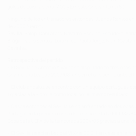
goles de Luis Fabiano (40') y Ernesto Chevantón (76').
Ninguno de los entrenadores entonces, Juande Ramos en el 
de 2006 fueron:
Sevilla
: Palop, Dani Alves, Navarro, Escudé, Escudero, Adr
Braga
: Paulo Santos; Luís Filipe, Paulo Jorge, Nem (Casta
Cesinha.
Retrospectiva del partido
• El Sevilla de Antonio Álvarez ha disputado en tres ocasi
Champions League 2007/08, año en el que perdió ante el 
• El club andaluz se encontró con un equipo portugués por 
1 gracias a la victoria como local por el mismo resultado.
• Desde entonces el Sevilla se ha enfrentado en dos ocasio
Portugal en la primera ronda de la Copa de la UEFA 1983/84 
Copa de la UEFA de la temporada 2004/05 gracias a una vict
• El Sevilla también batió al Vitória SC 3-1 en casa en la 