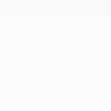
Saltar
al
contenido
Champions League oficial
principal
Resultados en directo y Fantasy
UEFA Champions League
El Sevilla busca la remontada a
miércoles, 18 de agosto de 2010
El conjunto español tratará de mantener su b
en el partido de vuelta de los play-off con la 