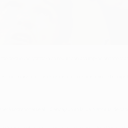
nto portugués, y tratará de seguir con esa impresionante racha
z en cuatro años la fase de grupos de la competición. El equip
eberá sobreponerse al 1-0 encajado en la ida. Matheus, de cabez
 Sánchez-Pizjuán, fue en la fase de grupos de la Copa de la U