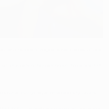
 cuando reciba al SC Braga en la vuelta del play-off de la
o luso, por su parte, no ha jugado ningún choque de la UEFA
a, hizo el único gol del partido de ida a los 62 minutos.
EFA 2006/07 y el Sevilla se impuso por 2-0, gracias a los