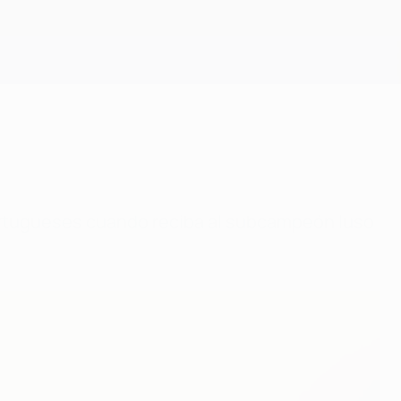
Consíguela
portugueses cuando reciba al subcampeón luso