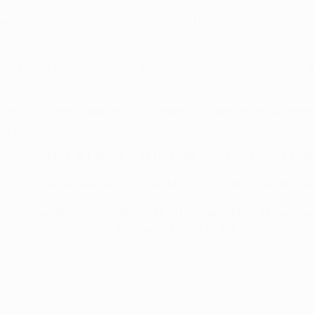
u posición más alta hasta entonces, el Braga eliminó al Celtic 
 perdió la fase de grupos tras perder contra el equipo sueco de
 pasó dos temporadas en la liga española. Jugó en el CD Tener
de 1994.
 en la victoria de España ante Portugal en los octavos de final
 Portugal en la fase de grupos del Mundial. El partido acabó sin
evilla. Tras abandonar el Braga en la campaña 1997/98, sustitu
002/03, gozó de un segundo período en el Braga.
agosto de 2010