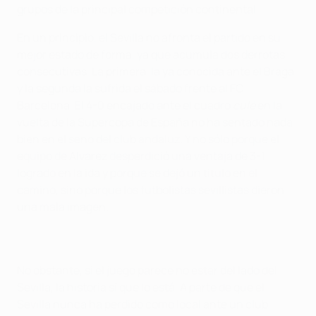
grupos de la principal competición continental.
En un principio, el Sevilla no afronta el partido en su
mejor estado de forma, ya que acumula dos derrotas
consecutivas. La primera, la ya conocida ante el Braga
y la segunda la sufrida el sábado frente al FC
Barcelona. El 4-0 encajado ante el cuadro
culé
en la
vuelta de la Supercopa de España no ha sentado nada
bien en el seno del club andaluz. Y no sólo porque el
equipo de Álvarez desperdició una ventaja de 3-1
logrado en la ida y porque se dejó un título en el
camino, sino porque los futbolistas sevillistas dieron
una mala imagen.
No obstante, si el juego parece no estar del lado del
Sevilla, la historia sí que lo está. A parte de que el
Sevilla nunca ha perdido como local ante un club