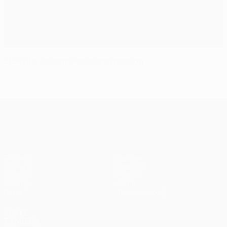
El Sevilla se complica la clasificación
UEFA Champions League
Partidos
Equipos
UEFA.tv
Noticias
Sorteos
Historia
Gaming
Sobre
Datos
Tienda (clubes)
VISITE
TAMBIÉN