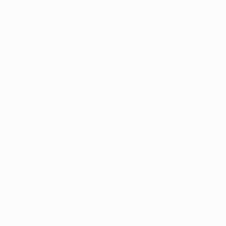
Álvarez en la rueda de prensa previa al partido.
Preguntado sobre el rival, el técnico local prefirió
centrarse en los suyos. "A mí lo que me preocupa es mi
equipo, que tenga confianza y que sepa cómo vamos a
jugar. Todos sabemos que el Braga es difícil, ya lo avise
antes de la ida y ya dije que esta eliminatoria se iba a
resolver en la vuelta", dijo. "Si algo me preocupa, es la
ansiedad. Sabemos que tenemos 90 minutos para
hacer un gol. Tanto Frédéric Kanouté como Luis
Fabiano van a jugar, son dos piezas fundamentales",
añadió Antonio Álvarez.
Mientras, el Braga llega a Sevilla en la misma línea que
la pasada temporada en la cual peleó por el título
liguero en Portugal. El conjunto que entrena Domingos
Paciência empató el fin de semana 0-0 ante el Vitória
FC a domicilio después de haber reservado a algunos
de sus mejores jugadores como el brasileño Vandinho y
el peruano Alberto Rodríguez, quienes volverán al once