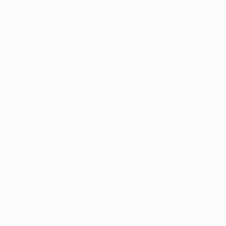
portugués, ya sabe lo que es vencer al Braga en el
Ramón Sánchez Pizjuán. Fue en la temporada 2006/07
en la fase de grupos de la Copa de la UEFA, torneo que
terminó ganado meses después el equipo español. El
resultado fue de 2-0 con goles de Luis Fabiano y
Ernesto Chevantón (acaba de rescindir su contrato), y
a buen seguro que toda la familia sevillista firmaría
idéntico marcador el martes ante el actual
subcampeón de Portugal.
Antonio Álvarez ha citado a 19 jugadores entre los que
se encuentran el capitán Andrés Palop y el goleador
Luis Fabiano, ya que ambos arrastraban molestias del
partido contra el Barça. Por ello, el entrenador del
Sevilla deberá hacer un descarte antes del inicio del
encuentro del cual tiene buenas sensaciones. "Hay
muy buenas vibraciones. Todos tenemos claro que es
el partido más importante de la temporada. La plantilla
está preparada y lo del Barça está olvidado", manifestó