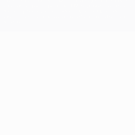
con las competiciones de la UEFA están protegidas por las marcas
registradas y/o por el copyright de UEFA. Se prohíbe el uso de estas
marcas registradas para uso comercial. El uso de UEFA.com
significa la aceptación de sus Términos, Condiciones y Política de
Privacidad.