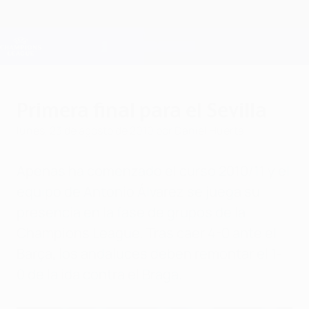
Saltar
al
contenido
Champions League oficial
Consíguela
principal
Resultados en directo y Fantasy
UEFA Champions League
Primera final para el Sevilla
lunes, 23 de agosto de 2010
por Daniel Huerta
Apenas ha comenzado el curso 2010/11 y el
equipo de Antonio Álvarez se juega su
presencia en la fase de grupos de la
Champions League. Tras caer 4-0 ante el
Barça, los andaluces deben remontar el 1-
0 de la ida contra el Braga.