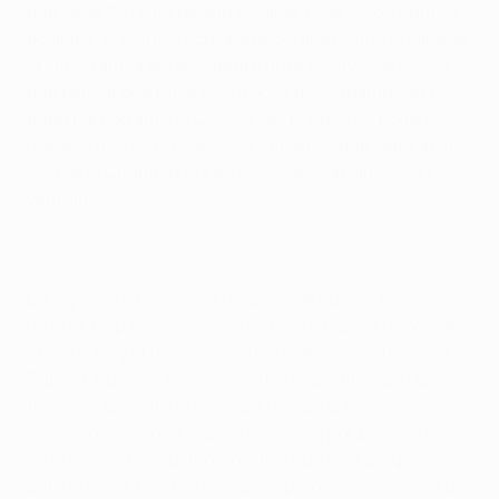
que va de 2014, ha dejado escapar 13 de los 30 puntos
posibles, el técnico azulgrana Gerardo Martino sabe de
la importancia del encuentro ante el City: "Tenemos
que pensar que hace diez o doce días jugamos un muy
buen partido ante el City. No veo por qué no podemos
hacer lo mismo el miércoles. Tenemos que separar la
Liga de la Champions y el miércoles contamos con
ventaja".
El City llega a Barcelona después de quedar eliminado
de la FA Cup en los cuartos de final a manos del Wigan
Athletic FC y el técnico asistente del conjunto inglés,
Ruben Cousillas, es consciente de la dificultad que
tiene dar la vuelta al resultado de la ida pero sigue
soñando con lograr el pase a cuartos por primera vez
en la historia: "Sabemos lo difícil que será porque es
ante el mejor equipo del mundo pero contamos con un