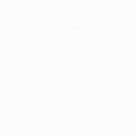
cambios en el equipo. [Sergio] Agüero es muy peligroso
pero nuestro rival tiene a otros jugadores de los que
tenemos que preocuparnos. El partido del miércoles es
muy importante y los aficionados estarán allí porque
entienden la situación y saben que los jugadores les
necesitan.
No creo que los jugadores estén desmotivados. Cada
temporada saben que tienen que luchar por ganar un
título, conocen el club y saben lo que se espera, así que
no necesitan una motivación extra. Tenemos que ser
regulares a estas alturas de la temporada para seguir
con opciones de ganar las tres competiciones. No
vamos a olvidarnos de la Liga, tenemos la final de la
Copa del Rey y podemos alcanzar los cuartos de final
de la Champions League.
Sábado: Real Valladolid CF – Barcelona 1-0 (Rossi 17)
Valdés; Alves, Piqué (Sergi Roberto 72), Mascherano,