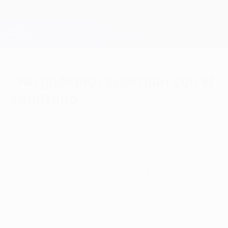
Saltar
al
contenido
Champions League oficial
Consíguela
principal
Resultados en directo y Fantasy
UEFA Champions League
"No podemos especular con el
resultado"
martes, 11 de marzo de 2014
por Dúnia Martín
Tras el 0-2 conseguido en la ida de los
octavos de final de la Champions League,
el técnico del Barça Gerardo Martino no
quiere que el equipo se confíe ante la
visita del City.