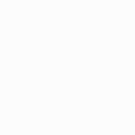
en la rodilla.
Estadística
Sólo en dos ocasiones un equipo ha remontado una
derrota como local en la ida de la UEFA Champions
League, el AFC Ajax (1995/96) y el FC Internazionale
Milano (2010/11) dieron la vuelta a sendos 0-1 en la ida.
Mientras, el Barça ha logrado el pase en 32 de las 34
ocasiones que ha ganado la ida a domicilio en
competición UEFA, la más reciente ante el Bayer 04
Leverkusen en los octavos de final de la temporada
2011/12.
© 1998-2026 UEFA. All rights reserved.
Última actualización: lunes, 6 de octubre de 2014