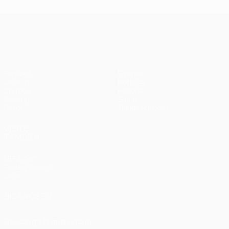
UEFA Champions League
Partidos
Equipos
UEFA.tv
Noticias
Sorteos
Historia
Gaming
Sobre
Datos
Tienda (clubes)
VISITE
TAMBIÉN
UEFA.com
Fundación de la
UEFA
SÍGANOS EN
Descarga la app oficial