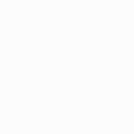
Adriano; Fàbregas (Alexis Sánchez 61), Busquets, Xavi;
Neymar (Tello 74), Messi, Pedro.
• El Barcelona se coloca a cuatro puntos del líder, el
Real Madrid CF, tras su segunda derrota en tres
partidos de Liga.
Noticias del equipo
El 'Tata' Martino ha convocado a 23 futbolistas, todos
excepto los lesionados Jonathan Dos Santos (rodilla) e
Isaac Cuenca (bíceps femoral). El portero José Manuel
Pinto ha entrado en la lista tras recibir el alta médica
una vez superada una lumbalgia.
Manchester City
Ruben Cousillas, técnico asistente
Sabemos lo difícil que será el partido porque es ante el
mejor equipo del mundo. Pero nosotros contamos con
un gran grupo, somos un club fantástico y trataremos
de ser los protagonistas del juego, luchando por la