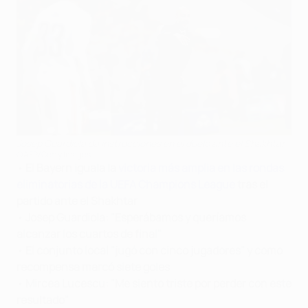
Josep Guardiola da instrucciones en el duelo ante el Shakhtar
©AFP/Getty Images
•
El
Bayern iguala la
victoria más amplia en las rondas
eliminatorias de la UEFA Champions League
tras el
partido ante el Shakhtar
•
Josep Guardiola: "Esperábamos y queríamos
alcanzar los cuartos de final"
•
El conjunto local "jugó con cinco jugadores" y como
recompensa marcó siete goles
•
Mircea Lucescu: "Me siento triste por perder con este
resultado"