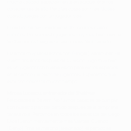
mucha calidad, especialmente en ataque, éramos
conscientes de ello. Pero las cosas son más fáciles
cuando juegas con un jugador más.
El partido ha terminado en el 90', no a los cuatro
minutos. Por supuesto jugamos muy muy bien, pero en
la Champions League no siempre es fácil hacerlo.
Estamos muy satisfechos con (Holger) Badstuber. Ha
vuelto dos años después de su lesión, jugó muy bien,
es un jugador con buena visión para ver los espacios
en el campo y al resto de jugadores. Esperamos que
esté con nosotros mucho tiempo.
Mircea Lucescu, entrenador del Shakhtar
Felicidades al Bayern. No fuimos capaces de cumplir
con nuestro plan del partido después de la temprana
tarjeta roja. Perdimos en todos los aspectos del juego.
Ellos fueron mentalmente más fuertes. Cuando
[Darijo] Srna se marchó [lesionado], el partido se