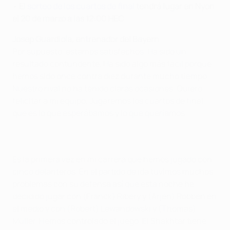
•
El
sorteo de los cuartos de final
tendrá lugar en Nyon
el 20 de marzo a las 12:00 HEC
Josep Guardiola, entrenador del Bayern
Por supuesto, estamos satisfechos. Ha sido un
resultado contundente. Ha sido algo más fácil porque
hemos sido once contra diez durante mucho tiempo.
Nuestro rival no ha tenido claras ocasiones. Quiero
felicitar a mi equipo. Jugaremos los cuartos de final,
que es lo que esperábamos y lo que queríamos.
Es la primera vez en mi carrera que hemos jugado con
cinco delanteros. En el partido de ida tuvimos muchos
problemas con su defensa así que esta noche he
decidido jugar con (Franck) Ribéry y (Arjen) Robben en
el medio y con (Robert) Lewandowski y (Thomas)
Müller. Hemos controlado el juego. El Shakhtar tiene