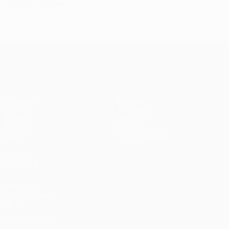
Certero Oporto
UEFA Champions League
Partidos
Equipos
UEFA.tv
Noticias
Sorteos
Historia
Gaming
Sobre
Datos
Tienda (clubes)
VISITE
TAMBIÉN
UEFA.com
Fundación de la
UEFA
SÍGANOS EN