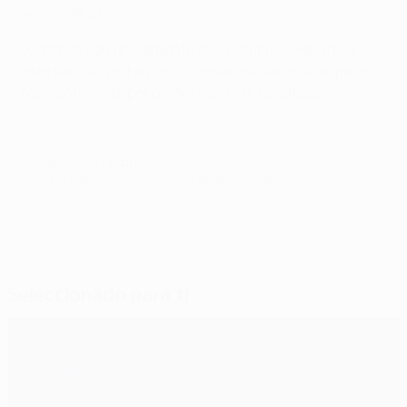
acabó para nosotros.
Jugamos con únicamente diez hombres. Perdimos
este partido, no hay mucho más que decir al respecto.
Me siento triste por perder con este resultado.
© 1998-2026 UEFA. All rights reserved.
Última actualización: miércoles, 18 de abril de 2018
Seleccionado para ti