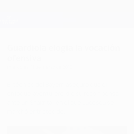
Saltar
al
contenido
Champions League oficial
Consíguela
principal
Resultados en directo y Fantasy
UEFA Champions League
Guardiola elogia la vocación
ofensiva
miércoles, 11 de marzo de 2015
El técnico del Bayern aseguró que el
enfoque 'aventurero' dio su recompensa
ante un Shakhtar en el que Lucescu se
marchó entristecido.