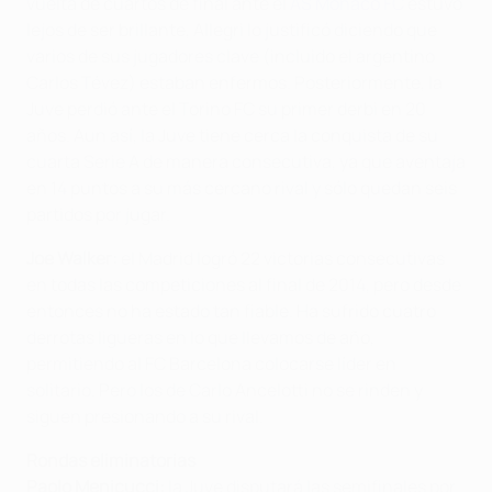
vuelta de cuartos de final ante el
AS Monaco FC
estuvo
lejos de ser brillante, Allegri lo justificó diciendo que
varios de sus jugadores clave (incluido el argentino
Carlos Tévez) estaban enfermos. Posteriormente, la
Juve perdió ante el Torino FC su primer derbi en 20
años. Aun así, la Juve tiene cerca la conquista de su
cuarta Serie A de manera consecutiva, ya que aventaja
en 14 puntos a su más cercano rival y sólo quedan seis
partidos por jugar.
Joe Walker:
el Madrid logró 22 victorias consecutivas
en todas las competiciones al final de 2014, pero desde
entonces no ha estado tan fiable. Ha sufrido cuatro
derrotas ligueras en lo que llevamos de año,
permitiendo al FC Barcelona colocarse líder en
solitario. Pero los de Carlo Ancelotti no se rinden y
siguen presionando a su rival.
Rondas eliminatorias
Paolo Menicucci:
la
Juve disputará las semifinales por