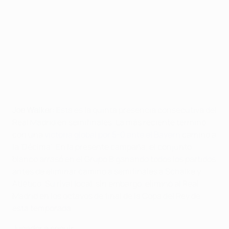
Joe Walker:
Esta es la quinta presencia consecutiva del
Real Madrid en semifinales. La más reciente terminó
con una
victoria global por 5-0 ante el Bayern
camino a
la 'Décima'. En la presente campaña, el conjunto
blanco arrasó en el Grupo B ganando todos los partidos
antes de eliminar camino a semifinales a Schalke y
Atlético. Su rival local, sin embargo, eliminó al Real
Madrid en los octavos de final de la Copa del Rey de
esta temporada.
Jugador a seguir