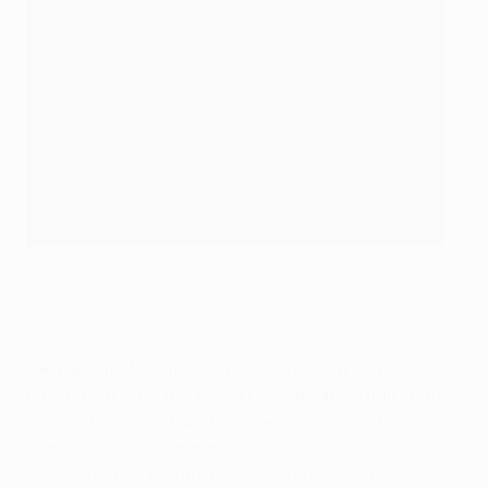
La Juve ganó al Real Madrid en las semifinales de la
temporada 2002/03
©Bongarts
Joe Walker:
El Real Madrid ya se enfrentó al conjunto
italiano en dos ocasiones la pasada temporada y ahora
que está tan cerca de la que sería su undécima Copa
de Europa, no puede parar. A pesar de que
la Juve se
llevó la victoria en las semifinales de la UEFA