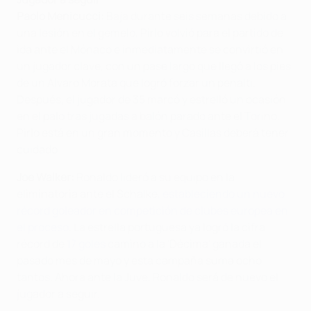
Paolo Menicucci:
Baja durante seis semanas debido a
una lesión en el gemelo, Pirlo volvió para el partido de
ida ante el Mónaco e inmediatamente se convirtió en
un jugador clave, con un pase largo que llegó a los pies
de un Álvaro Morata que logró forzar un penalti.
Después, el jugador de 35 marcó y estrelló un ocasión
en el palo tras jugadas a balón parado ante el Torino.
Pirlo está en un gran momento y Casillas deberá tener
cuidado.
Joe Walker:
Ronaldo lideró a su equipo en la
eliminatoria ante el Schalke,
estableciendo un nuevo
récord goleador en competición de clubes europea en
el proceso
. La estrella portuguesa ya logró la cifra
récord de
17 goles
camino a la 'Décima' ganada el
pasado mes de mayo y esta campaña suma ocho
tantos. Ahora ante la Juve, Ronaldo será de nuevo el
jugador a seguir.