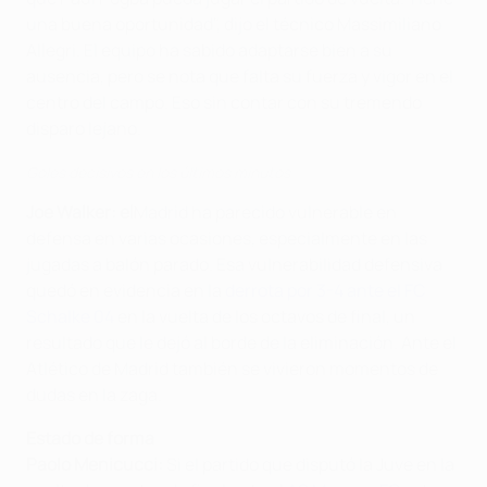
una buena oportunidad", dijo el técnico Massimiliano
Allegri. El equipo ha sabido adaptarse bien a su
ausencia, pero se nota que falta su fuerza y vigor en el
centro del campo. Eso sin contar con su tremendo
disparo lejano.
Goles decisivos en los últimos minutos
Joe Walker:
el
Madrid ha parecido vulnerable en
defensa en varias ocasiones, especialmente en las
jugadas a balón parado. Esa vulnerabilidad defensiva
quedó en evidencia en la
derrota por 3-4 ante el FC
Schalke 04
en la vuelta de los octavos de final, un
resultado que le dejó al borde de la eliminación. Ante el
Atlético de Madrid también se vivieron momentos de
dudas en la zaga.
Estado de forma
Paolo Menicucci:
Si el partido que disputó la Juve en la