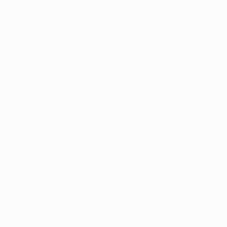
primera vez desde 2003, y ya ha cumplido las
expectativas después de que la pasada temporada
cayera con estrépito ante el FC Bayern München en
cuartos de final. También ha alcanzado la final de la
Coppa Italia, dejando claro que ha cambiado su fortuna
en las competiciones coperas. “Allegri ha traído
tranquilidad. No da mucha importancia a las
actuaciones individuales y eso nos ha ayudado
mucho”, dijo Andrea Pirlo.
Nedved, sobre el sorteo: "Será una eliminatoria
maravillosa ante el vigente campeón. Estamos felices
de estar entre los mejores de Europa".