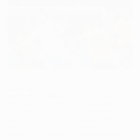
Cristiano Ronaldo tratando de superar a Carlos Tévez y a Paul
Pogba durante el partido del mes de octubre de 2013 en Madrid
©AFP/Getty Images
Puntos fuertes
Paolo Menicucci:
la Juventus
sólo ha encajado cinco
goles hasta la fecha
, manteniendo su portería a cero
en seis ocasiones. No importa si usa una defensa de
cuatro o un 3-5-2, la Juve es un equipo muy duro.
Cuenta con tres centrales como Bonucci, Giorgio
Chiellini y Andrea Barzagli, que llevan jugando juntos