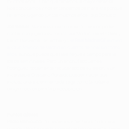
muchos años. "Creo que tenemos la mejor defensa.
Nos conocemos y nos entendemos de maravilla porque
llevamos jugando juntos muchos años", dijo Bonucci.
Joe Walker:
Nunca es buen momento para no poder
contar con jugadores como
Luka Modrić, Gareth Bale y
Karim Benzema. Sin embargo,
el
Real Madrid CF
eliminó
al Club Atlético de Madrid en cuartos de final sin todos
ellos
, aunque puede que Bale llegue a tiempo para la
ida de semifinales. Pero un enchufado James
Rodríguez, totalmente recuperado de su lesión, y un
incansable Cristiano Ronaldo pueden hacer que
incluso una experimentada zaga como la italiana
tenga motivos para la preocupación.
Puntos débiles
Paolo Menicucci:
"Lo estamos intentando todo para
que Paul Pogba pueda jugar el partido de vuelta. Tiene