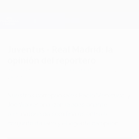
Saltar
al
contenido
Champions League oficial
Consíguela
principal
Resultados en directo y Fantasy
UEFA Champions League
Juventus - Real Madrid: la
opinión del reportero
martes, 28 de abril de 2015
por Paolo Menicucci y Joe
Walker
Nuestros correponsales Paolo Menicucci y
Joe Walker analizan la apasionante
eliminatoria de semifinales entre el
conjunto italiano y el vigente campeón.