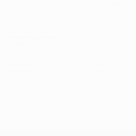
Champions League 2002/03
, una derrota de la que
espera vengarse Iker Casillas, presente en ese cruce,
el potencial que tiene el Real Madrid en ataque debería
ser decisivo.
Alineaciones probables
Juventus:
Buffon; Barzagli, Bonucci, Chiellini;
Lichsteiner, Marchisio, Pirlo, Vidal, Evra; Morata, Tévez.
Real Madrid:
Casillas; Carvajal, Varane, Pepe, Marcelo;
Kroos, Ramos, Isco; James Rodríguez, Bale, Ronaldo.
© 1998-2026 UEFA. All rights reserved.
Última actualización: miércoles, 20 de abril de 2016
UEFA Champions League