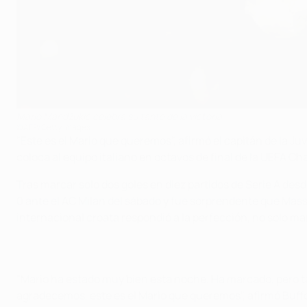
Mario Mandžukić celebra su tanto de la victoria
©AFP/Getty Images
"Este es el Mario que queremos", afirmó el capitán de la J
coloca al equipo italiano en octavos de final de la UEFA 
Tras marcar solo dos goles en diez partidos de Serie A desd
0 ante el AC Milan del sábado y fue sorprendente que Massimi
internacional croata respondió a la perfección, no solo ma
"Mario ha estado muy bien esta noche. Ha marcado, pero t
agradecemos, este es el Mario que queremos", afirmó Buff