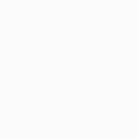
a nivel de clubes y selecciones antes de convertirse en compañ
iércoles cuando Mandžukić le superó por segunda vez en los dos
 en el Grupo D y un punto en Sevilla el 8 de diciembre la confi
s puntos porque aún creemos en nuestras opciones para ser 
orta es que la Juventus ha ganado, así que todos estamos feli
r sumando más puntos", añadió.
viembre de 2015