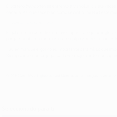
El portero
bianconeri
se enfrentó a Mandžukić siete veces 
ganarle. Así que sabe bien como se sintió Joe Hart este m
La Juve se mete en octavos
El gol en Turín permitió a la Juve superar al equipo inglés
porque jugábamos ante un gran equipo y necesitábamos lo
"Quien marqué el gol no es importante para mí. Lo que imp
Siempre intentamos jugar cada vez mejor e intentar segui
© 1998-2026 UEFA. All rights reserved.
Última actualización: jueves, 26 de no
Seleccionado para ti