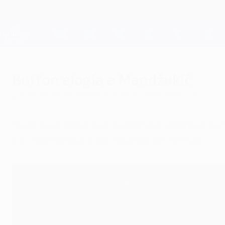
Saltar
al
contenido
Champions League oficial
principal
Resultados en directo y Fantasy
UEFA Champions League
Buffon elogia a Mandžukić
jueves, 26 de noviembre de 2015
por Paolo Menicucci
"Este es el Mario que queremos", afirmó el po
City que coloca a los italianos en octavos.