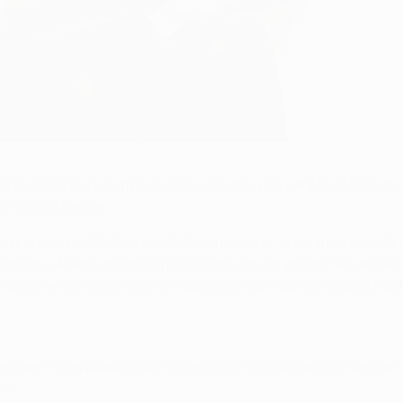
uventus Gianluigi Buffon a UEFA.com tras marcar Mario Mandžuki
Champions League.
e que llegó al Atlético de Madrid en verano, el delantero de 29 
liano Allegri apostara por él como titular y no por Álvaro Morat
rcando el gol decisivo sino trabajando duro para el equipo hast
ambién ha ayudado mucho al equipo, ha trabajado sin descans
on.