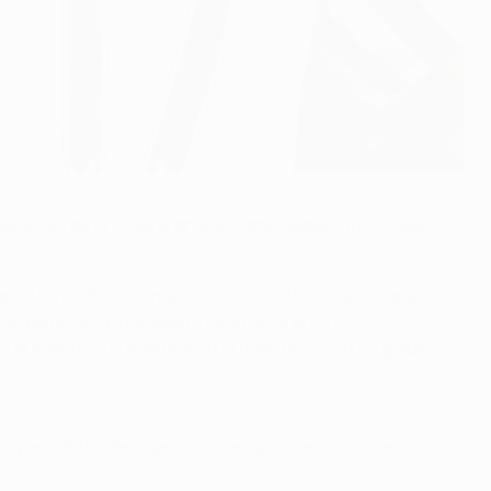
ć el gol de la victoria ante el Manchester City FC que
años ha recibido numerosas críticas desde la victoria por 1-
a en el once que salió a jugar ante el City. El
a que se tuvo que retirar en el minuto 55 con un golpe.
o para defender cuando no teníamos el balón. Se lo