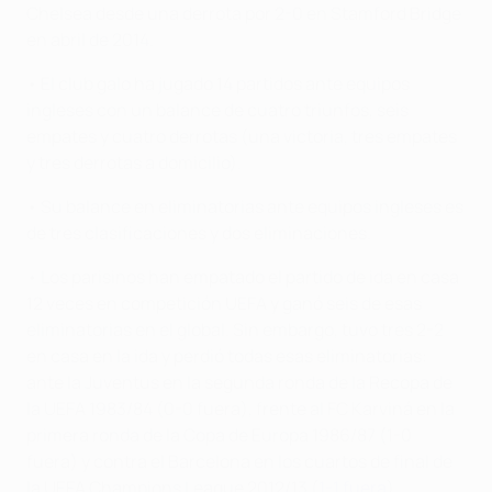
Chelsea desde una derrota por 2-0 en Stamford Bridge
en abril de 2014.
• El club galo ha jugado 14 partidos ante equipos
ingleses con un balance de cuatro triunfos, seis
empates y cuatro derrotas (una victoria, tres empates
y tres derrotas a domicilio).
• Su balance en eliminatorias ante equipos ingleses es
de tres clasificaciones y dos eliminaciones.
• Los parisinos han empatado el partido de ida en casa
12 veces en competición UEFA y ganó seis de esas
eliminatorias en el global. Sin embargo, tuvo tres 2-2
en casa en la ida y perdió todas esas eliminatorias:
ante la Juventus en la segunda ronda de la Recopa de
la UEFA 1983/84 (0-0 fuera), frente al FC Karviná en la
primera ronda de la Copa de Europa 1986/87 (1-0
fuera) y contra el Barcelona en los cuartos de final de
la UEFA Champions League 2012/13 (
1-1 fuera
).