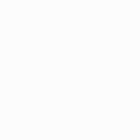
• El balance del Paris en tandas de penaltis en
competición UEFA es de ningún triunfo y una derrota:
3-4 ante el Rangers FC, tercera ronda de la Copa de la
UEFA 2001/02
Curiosidades
• Yaya Touré fue compañero de equipo de Zlatan
Ibrahimović y Maxwell en el Barcelona durante la
temporada 2009/10.
• David Luiz llegó al Paris en verano de 2014 tras pasar
tres años y medio y disputar 81 partidos en la Premier
League con el Chelsea. Marcó ante el City en la victoria
del Chelsea por 2-0 en marzo de 2011.
• También jugaron en Inglaterra: Angel Di María
(Manchester United, 2014/15) y Benjamin Stambouli
(Tottenham Hotspur FC, 2014/15)