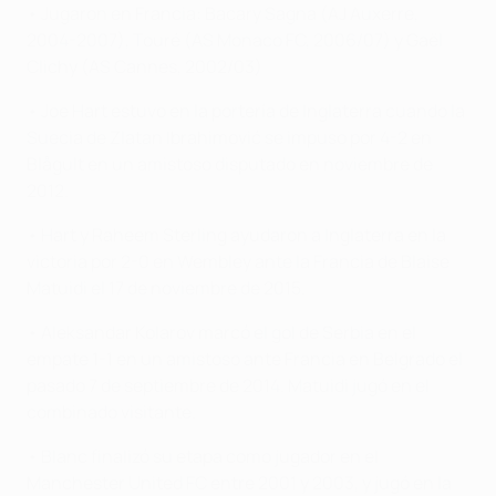
• Jugaron en Francia: Bacary Sagna (AJ Auxerre,
2004-2007), Touré (AS Monaco FC, 2006/07) y Gaël
Clichy (AS Cannes, 2002/03)
• Joe Hart estuvo en la portería de Inglaterra cuando la
Suecia de Zlatan Ibrahimović se impuso por 4-2 en
Blågult en un amistoso disputado en noviembre de
2012.
• Hart y Raheem Sterling ayudaron a Inglaterra en la
victoria por 2-0 en Wembley ante la Francia de Blaise
Matuidi el 17 de noviembre de 2015.
• Aleksandar Kolarov marcó el gol de Serbia en el
empate 1-1 en un amistoso ante Francia en Belgrado el
pasado 7 de septiembre de 2014. Matuidi jugó en el
combinado visitante.
• Blanc finalizó su etapa como jugador en el
Manchester United FC entre 2001 y 2003, y jugó en la