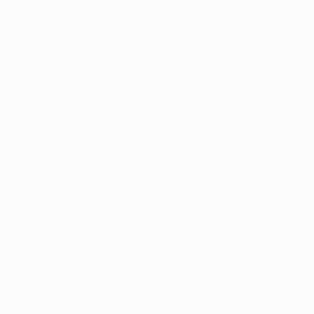
en los octavos de final, donde el Barcelona la eliminó
en la
2013/14
y en la
2014/15
.
• La victoria global por 3-1 ante el Dínamo de Kiev esta
campaña en los octavos de final (
1-3 a domicilio
,
0-0
en casa
) fue la primera del City en una eliminatoria de
la Copa de Europa. Además de sus eliminaciones a
manos del Barcelona, su única eliminatoria previa fue
una derrota global por 2-1 ante el Fenerbahçe SK en la
primera ronda de la edición 1968/69.
• En casa esta temporada en la UEFA Champions
League, el City
cayó 1-2
ante la Juventus, pero después
superó al Sevilla FC (2-1)
y al
VfL Borussia
Mönchengladbach (4-2)
antes de empatar sin goles
frente al Dínamo.
• Mientras estos son los primeros cuartos de final para
el City, su entrenador Manuel Pellegrini ya estuvo en
esta ronda con el Villarreal CF (2005/06, 2008/09) y el