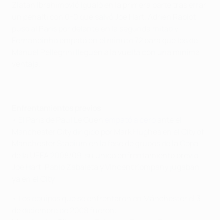
Zlatan
Ibrahimović igualó en la primera parte tras errar
un penalti con 0-0 que salvó Joe Hart. Adrien Rabiot
puso al Paris por delante en la segunda mitad y
Fernandinho empató en el minuto 72 para que los de
Manuel Pellegrini lleguen a la vuelta con una mínima
ventaja.
Enfrentamientos previos
• El Paris de Paul Le Guen
empató a cero
ante el
Manchester City dirigido por Mark Hughes en el City of
Manchester Stadium en la fase de grupos de la Copa
de la UEFA 2008/09, su único enfrentamiento previo.
Joe Hart, Pablo Zabaleta y Vincent Kompany jugaban
ya en el City.
• Los equipos que se enfrentaron en Mánchester el 3
de diciembre de 2008 fueron: