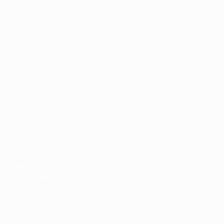
Manchester City:
Hart, Zabaleta, Dunne, Ben Haim,
Garrido, Kompany, Ireland, Elano (Benjani 49'), Vassell
(Hamann 76'), Sturridge, Jô (C. Evans 65').
Paris:
Landreau, S. Traoré, Sakho, Z. Camara, Bourillon,
Makélélé (Armand 59'), Clément, Rothen, Pancrate
(Giuly 69'), Luyindula, Kežman (Hoarau 69').
• El City acabó entonces primero del Grupo A y el Paris
tercero, clasificándose ambos para dieciseisavos de
final. Ambos perdieron luego en cuartos de final. El City
cayó por 4-3 en el global ante el Hamburger SV
mientras que el Paris fue derrotado por 3-0 en el global
de su eliminatoria ante el FC Dynamo Kyiv.
Retrospectiva
Manchester City
• Ésta es la primera presencia del City en los cuartos
de final de la Copa de Europa. Sus dos últimas
campañas en la UEFA Champions League terminaron