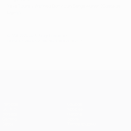
Yaya Touré y Wilfried Bony con Serge Aurier (Costa de
Marfil)
© 1998-2026 UEFA. All rights reserved.
Última actualización: viernes, 8 de abril de 2016
UEFA Champions League
Partidos
Equipos
UEFA.tv
Noticias
Sorteos
Historia
Gaming
Sobre
Datos
Tienda (clubes)