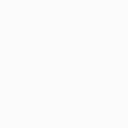
Málaga CF (2012/13). Sólo con el Villarreal en 2006
alcanzó las semifinales, donde perdió ante el Arsenal
FC.
• El City ha ganado las seis eliminatorias de
competición UEFA en las que empató a domicilio en la
ida, incluyendo dos que quedaron 2-2: ante el
FC
København en los dieciseisavos de final de la Copa de
la UEFA 2008/09 (2-1 en casa) y frente al AC Milan en
la tercera ronda de la Copa de la UEFA 1978/79 (3-0 en
casa).
• El balance del City en tandas de penaltis en
competición UEFA es de 2V 0D:
4-2 ante el
FC Midtjylland, segunda ronda de
clasificación en la Copa de la UEFA 2008/09
4-3 ante el
Aalborg BK, octavos de final de la Copa de la
UEFA 2008/09