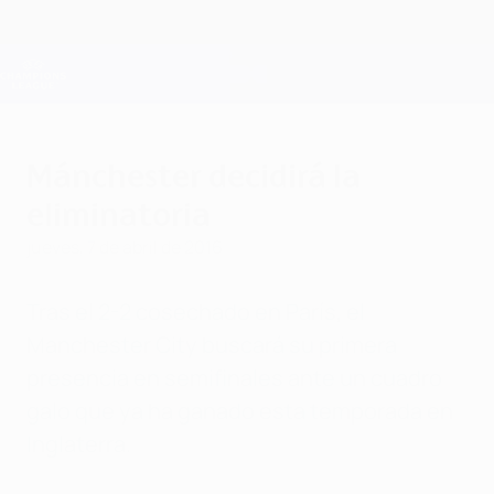
Saltar
al
contenido
Champions League oficial
Consíguela
principal
Resultados en directo y Fantasy
UEFA Champions League
Mánchester decidirá la
eliminatoria
jueves, 7 de abril de 2016
Tras el 2-2 cosechado en París, el
Manchester City buscará su primera
presencia en semifinales ante un cuadro
galo que ya ha ganado esta temporada en
Inglaterra.