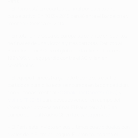
Paris
• El Paris está en cuartos de final por cuarto año
consecutivo. En 2013 y 2015 perdió ante el Barcelona y
frente al Chelsea en 2014.
• En total en la Copa de Europa su balance en cuartos
de final es de una victoria y tres derrotas. Derrotó al
Barcelona por 3-2 en el global de la eliminatoria en
1994/95, y luego perdió contra el AC Milan en
semifinales.
• El equipo francés ha ganado tres de sus cuatro
partidos a domicilio esta temporada en la competición,
con victorias frente al
FC Shakhtar Donetsk (0-3)
y
Malmö FF (0-5)
para después vencer en campo del
Chelsea en octavos de final. El Paris perdió 1-0 en
campo del Real Madrid CF en la cuarta jornada.
• El Paris está invicto en sus últimos cuatro duelos con
rivales de la Premier League. Fueron todos ante el