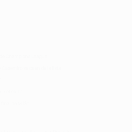
nal de Champions League
 Casemiro se caen de la lista
"
en el club"
 final de Milán
, Kroos, Isco; Bale, Jesé, Ronaldo.