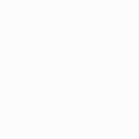
 Mayoral, máximo goleador histórico de la UEFA Youth League.
u clasificación para la próxima UEFA Champions League.
antes del descanso. Tras la reanudación, Mané completó
Kompany también descansaron en el equipo de Manuel
Bernabéu, donde aún no conoce la derrota en la
los últimos 19 partidos que ha disputado como local en la
as únicas bajas para este partido. Jesé e Isco podrían