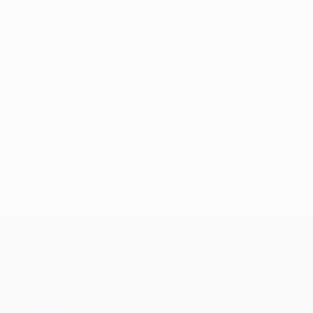
 del Real Madrid en la temporada 2009/10 y logró un récord hi
do
.
o de 2016