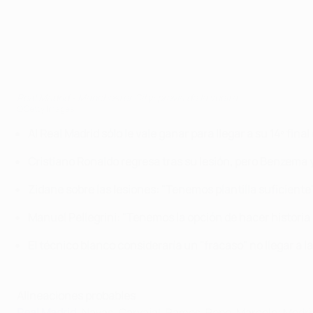
Real Madrid - Manchester City: previa de la vuelta
©Getty Images
Al Real Madrid sólo le vale ganar para llegar a su 14º fi
Cristiano Ronaldo regresa tras su lesión, pero Benzema y
Zidane sobre las lesiones: "Tenemos plantilla suficiente
Manuel Pellegrini: "Tenemos la opción de hacer historia 
El técnico blanco consideraría un "fracaso" no llegar a la
Alineaciones probables
Real Madrid
: Navas; Carvajal, Ramos, Pepe, Marcelo; Modrić