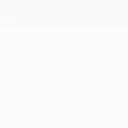
Saltar
al
contenido
Champions League oficial
principal
Resultados en directo y Fantasy
UEFA Champions League
El Madrid con Cristiano, a por la
martes, 3 de mayo de 2016
por Juan Díaz
El delantero portugués está "al cien por cien"