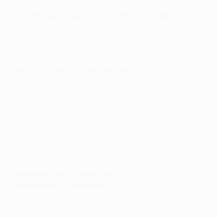
Entrevista exclusiva con Cristiano Ronaldo
La historia de Pellegrini en Europa
Manuel Pellegrini, entrenador del Manchester City
Siempre es un agrado para mí volver al Santiago Bernabé
conté con el apoyo de la hinchada. Nuestra motivación debe
Confiamos mucho en nosotros mismos y esperamos demostr
Vamos a intentar seguir jugando de la misma forma en la q
No creo que el Real Madrid sea sólo Cristiano. Tenemos qu
un gran profesional que conoce su físico perfectamente. Es
R
esultados del fin de semana
Real Sociedad - Real Madrid 0-1
(Bale 80')
El Real Madrid firmó su décima victoria consecutiva en la L
como Cristiano Ronaldo y Karim Benzema. Gareth Bale fue e