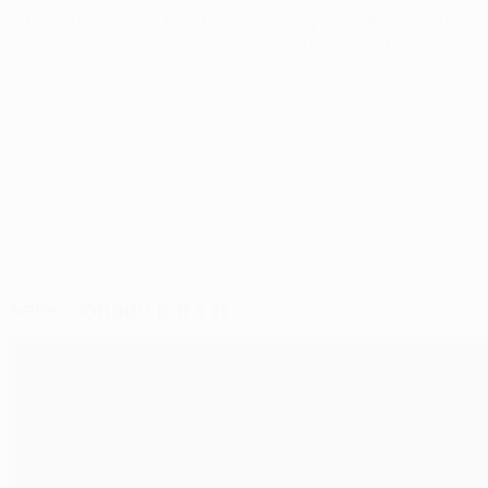
El entrenador del City, Manuel Pellegrini, estuvo a cargo
estadísticas como ésta en nuestra
Retrospectiva del Parti
La leyenda de San Siro
© 1998-2026 UEFA. All rights reserved.
Última actualización: martes, 3 de may
Seleccionado para ti