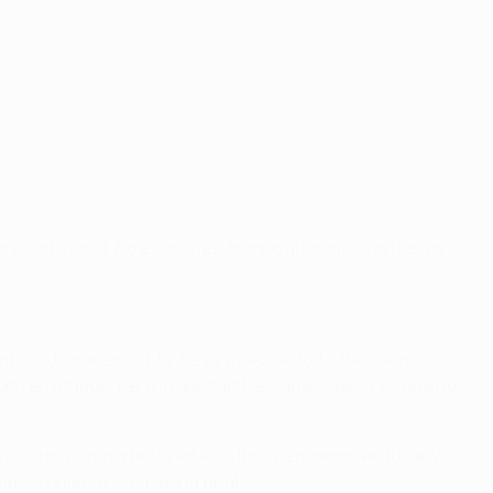
 es otra cosa, no es una lesión y no queríamos arriesgar.
plicado que en la ida. Se va a decidir todo. Pero somos
todo en ataque. Pero lo que también quiero decir es que no
es lo más importante en el fútbol. Pensamos en jugar y
ién quieren el pase a la final.