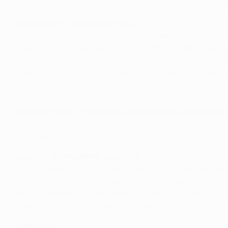
triunfo permite a los blancos seguir muy vivos en la lucha p
Southampton - Manchester City 4-2
(Long 25', Mané 28' 57
Sergio Agüero se quedó en el banquillo para un Manchester
Shane Long abrió el marcador y Sadio Mané dobló le venta
su 'hat-trick' y Iheanacho anotó el segundo en su cuenta
Pellegrini, que hizo ocho cambios con respecto al equipo q
¿Qué pasó cuando ambos equipos se enfrentaron en 2012?
E
stado de forma (en todas las competiciones, el primero e
City: DEVEVV
Real Madrid: VEVVVV
La opinión del reportero: Juan Díaz
El Real Madrid busca alcanzar su segunda final en tres año
competición esta temporada. De hecho, el equipo dirigido 
máxima competición continental. Las únicas dudas en el equ
entrar en el once inicial del técnico galo.
¿Sabía qué?