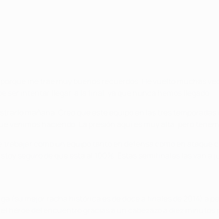
u porque me trae muy buenos recuerdos. He vuelto muchas vec
 ser intentar llegar a la final, ya que nunca hemos llegado.
arlo mañana. Creo que este equipo en las tres temporadas 
ue venimos haciendo. La presión aquí es muy alta, pero tenemo
e trabajar como un equipo tanto en defensa como en ataque cont
toy seguro de que está al 100%. Estas semifinales las van a j
iga (su mejor racha histórica es de doce a finales de 2014) a 
l héroe del encuentro gracias a un cabezazo a diez minutos p