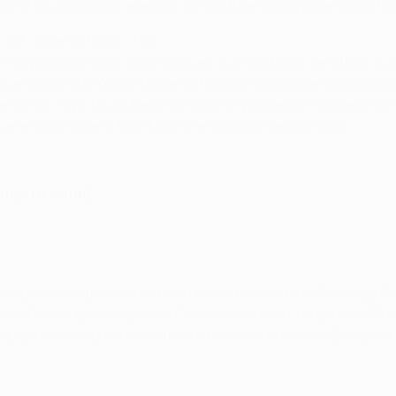
or el título. Zidane, además, dio la titularidad al joven Borja
' 68'; Iheanacho 44', 78')
 City que sufrió un duro revés en su intento por certificar s
ja antes de que Kelechi Iheanacho recortase distancias poco 
 personal. Yaya Touré, Kevin De Bruyne y el capitán Vincent 
ue empató ante el Real Madrid en la ida de semifinales.
l más reciente)
s y para ello apelará a su buen hacer en el estadio Santiago 
con Zidane, que recupera a Cristiano Ronaldo, ha ganado 17 de 
ipo local es quién sustituirá a Casemiro y a Karim Benzema, l