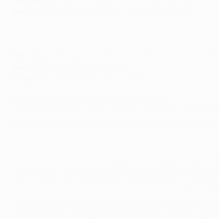
Baja
: Benzema (biceps femoral), Casemiro (cadera)
Man. City
: Hart; Sagna, Otamendi, Kompany, Clichy; Ferna
Baja
: David Silva (biceps femoral)
Dudas:
Touré (problemas musculares)
Zinédine Zidane, entrenador del Real Madrid
Cristiano está bien, está al cien por cien. Es un jugador 
Karim hoy tenía todavía molestias y tampoco queremos arr
Entrevista exclusiva con Cristiano Ronaldo
Va a ser un partido muy complicado y si no pasamos será un
conscientes y vamos a preparar el partido como siempre, re
va a ser el mismo partido de la vuelta de Wolfsburgo. No 
La idea es siempre la misma, más jugando en casa. Ojalá 
presionar arriba. Hay que tener Intensidad. Sabemos que nos