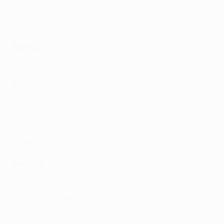
Ajax (NED)
Los diez mejores goles de la Champions League
Bombo 2
Liverpool (ENG)
Chelsea (ENG)
Barcelona (ESP)
Juventus (ITA)
Atlético de Madrid (ESP)
Sevilla (ESP)
Leipzig (GER)
Tottenham Hotspur (ENG)
Bombo 3
Borussia Dortmund (GER)
Salzburgo (AUT)
Shakhtar Donetsk (UKR)
Inter (ITA)
Nápoles (ITA)