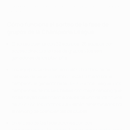
Grandes momentos: historia de la temporada de la Champions
League
Cómo funciona el sorteo de la fase de
grupos de la Champions League
El sorteo cuenta con 32 equipos: 26 equipos con
acceso directo a la fase de grupos y los seis
ganadores de los play-offs.
Los equipos se dividen en cuatro bombos de de
cabezas de serie. El Bombo 1 está formado por el
campeón, el ganador de la UEFA Europa League y los
campeones de los seis países con mejor ranking que
no se hayan clasificado a través de uno de los títulos
de 2021/22; los Bombos 2 a 4 están determinados por
el ranking de coeficientes de clubes.
En el caso de las federaciones con dos
representantes, los clubes fueron emparejados para