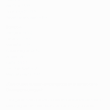
Benfica (POR)
Sporting CP (POR)
Bayer Leverkusen (GER)
Bombo 4
Rangers (SCO)
Dínamo (CRO)
Marsella (FRA)
Copenhague(DEN)
Brujas (BEL)
Celtic (SCO)
Viktoria Plzeň (CZE)
Maccabi Haifa (ISR)
¿Qué clubes quedan emparejados en el sorteo de la
Champions League?
Para garantizar que los clubes emparejados del mismo
país jueguen en días distintos, los ocho grupos se