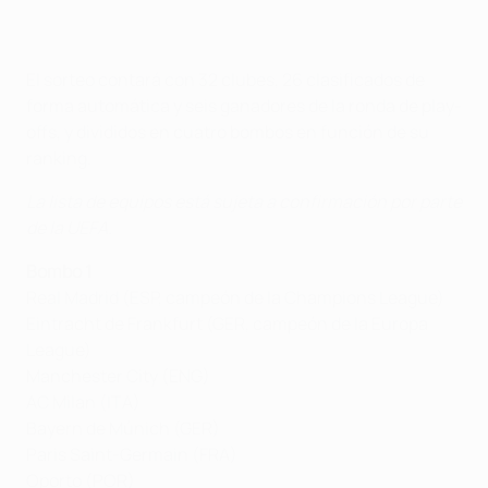
El sorteo contará con 32 clubes, 26 clasificados de
forma automática y seis ganadores de la ronda de play-
offs, y divididos en cuatro bombos en función de su
ranking.
La lista de equipos está sujeta a confirmación por parte
de la UEFA.
Bombo 1
Real Madrid (ESP, campeón de la Champions League)
Eintracht de Frankfurt (GER, campeón de la Europa
League)
Manchester City (ENG)
AC Milan (ITA)
Bayern de Múnich (GER)
Paris Saint-Germain (FRA)
Oporto (POR)