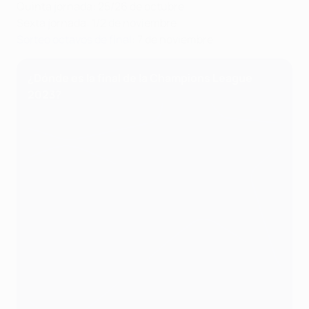
Quinta jornada: 25/26 de octubre
Sexta jornada: 1/2 de noviembre
Sorteo octavos de final
: 7 de noviembre
¿Dónde es la final de la Champions League
2023?