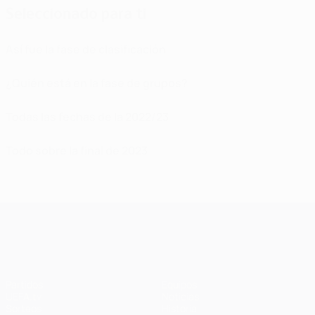
Seleccionado para ti
Así fue la fase de clasificación
¿Quién está en la fase de grupos?
Todas las fechas de la 2022/23
Todo sobre la final de 2023
UEFA Champions League
Partidos
Equipos
UEFA.tv
Noticias
Sorteos
Historia