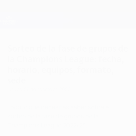
Saltar
al
contenido
Champions League oficial
Consíguela
principal
Resultados en directo y Fantasy
UEFA Champions League
Sorteo de la fase de grupos de
la Champions League: fecha,
horario, equipos, formato,
sede
jueves, 25 de agosto de 2022
Todo lo que necesitas saber sobre el
sorteo de la fase de grupos de la
Champions League 2022/23.