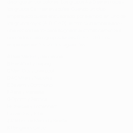
distinguirán por colores: Los grupos A a D serán rojos y
los grupos E a H serán azules. Cuando un club
emparejado quede encuadrado, por ejemplo, en uno de
los grupos rojos (A, B, C o D), el otro club emparejado -
una vez sorteado- será asignado automáticamente a
uno de los cuatro grupos azules (E, F, G o H). Los
emparejamientos son los siguientes:
A
Real Madrid y Barcelona
B
Frankfurt y Leipzig
C
Man City y Liverpool
D
AC Milan y Nápoles
E
Bayern y Dortmund
F
Paris y Marsella
G
Oporto y Benfica
H
Chelsea y Tottenham
I
Juventus y Inter
J
Atlético de Madrid y Sevilla
K
Rangers y Celtic