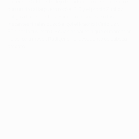
hacer el 1-0. El tanto dejó tocado a los blancos. Traoré
con un tiro al larguero rozó el 2-0 y el propio Zubkov
obligó a Lunin a intervenir poco después. En los
instantes finales buscó el gol el Madrid (Vinícius y
Rüdiger lo tuvieron), y cuando parecía que el marcador
no se iba a mover, Rüdiger en el descuento de cabeza
empató.