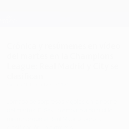
Saltar
al
contenido
Champions League oficial
Consíguela
principal
Resultados en directo y Fantasy
UEFA Champions League
Crónica y resúmenes en vídeo
del martes en la Champions
League: Real Madrid y City se
clasifican
martes, 11 de octubre de 2022
Jornada de sorpresas y goles en la noche
del martes. El Sevilla empató a domicilio,
mientras que el Real Madrid logró la
clasificación 'in extremis'.