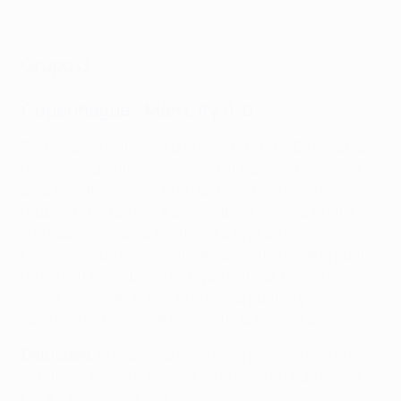
Shakhtar Donetsk - Real Madrid 1-1
Grupo G
Copenhague - Man City 0-0
Partido accidentado el que vivió el City en Dinamarca,
donde el Copenhague demostró una gran resiliencia
para rescatar su segundo punto en esta fase de
grupos. El meta local, Kamil Grabara, volvió a exhibir
sus cualidades para mantener a raya a los de
Guardiola, que fallaron un lanzamiento desde el punto
de penalti en las botas de Riyad Mahrez. El cuadro
inglés sigue líder e invicto con diez puntos y sin
opciones de perder, de momento, la primera plaza.
Dato clave
: el Copenhague sólo ha perdido uno de sus
14 últimos partidos en casa en la fase de grupos de la
UEFA Champions League.