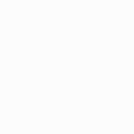
Dato clave
: el Maccabi Haifa ha marcado dos o más
goles en seis de sus últimos siete partidos en casa en
todas las competiciones
25/10
:
Paris - Maccabi Haifa
(21:00),
Benfica -
Juventus
(21:00)
M. Haifa - Juventus 2-0
Paris - Benfica 1-1
Mbappé fue protagonista con el Paris en el Parque de
los Príncipes tras marcar en un nuevo empate ante el