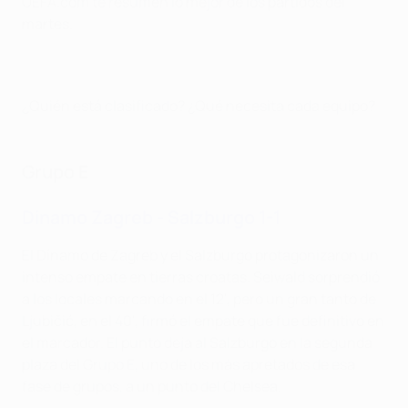
UEFA.com te resumen lo mejor de los partidos del
martes.
¿Quién está clasificado? ¿Qué necesita cada equipo?
Grupo E
Dinamo Zagreb - Salzburgo 1-1
El Dínamo de Zagreb y el Salzburgo protagonizaron un
intenso empate en tierras croatas. Seiwald sorprendió
a los locales marcando en el 12', pero un gran tanto de
Ljubičić, en el 40', firmó el empate que fue definitivo en
el marcador. El punto deja al Salzburgo en la segunda
plaza del Grupo E, uno de los más apretados de esa
fase de grupos, a un punto del Chelsea.