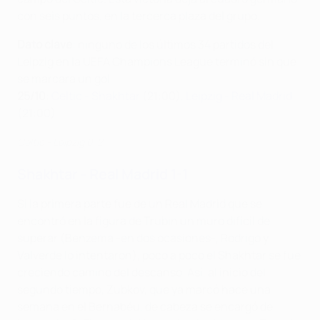
con seis puntos, en la tercerca plaza del grupo.
Dato clave
: ninguno de los últimos 34 partidos del
Leipzig en la UEFA Champions League terminó sin que
se marcara un gol
25/10
:
Celtic - Shakhtar
(21:00),
Leipzig - Real Madrid
(21:00)
Celtic - Leipzig 0-2
Shakhtar - Real Madrid 1-1
Si la primera parte fue de un Real Madrid que se
encontró en la figura de Trubin un muro difícil de
superar (Benzema -en dos ocasiones-, Rodrigo y
Valverde lo intentaron), poco a poco el Shakhtar se fue
creciendo camino del descanso. Así, al inicio del
segundo tiempo, Zubkov, que ya marcó hace una
semana en el Bernabéu, de cabeza se encargó de