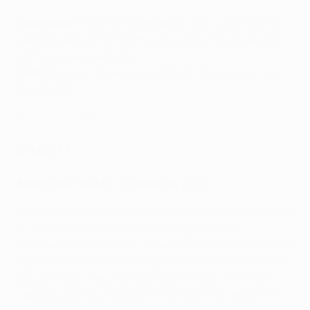
Dato clave
: el Sevilla ha empatado sus cuatro últimos
partidos de la UEFA Champions League fuera de casa
contra clubes alemanes
25/10
:
Sevilla - Copenhague
(18:45),
Dortmund - Man
City
(21:00)
Dortmund - Sevilla 1-1
Grupo H
Maccabi Haifa - Juventus 2-0
Una noche idílica de Omer Atzili, el Maccabi Haifa logró
su primer triunfo en esta fase de grupos tras
imponerse por 2-0 a una Juventus que se complica sus
opciones de avanzar de ronda. Atzili fue el autor de los
dos goles del conjunto local tras marcar, en el 7' de
cabeza y firmar un golazo en la recta final del primer