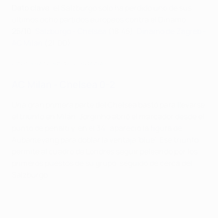
Dato clave
: el Salzburgo sólo ha perdido uno de sus
últimos ocho partidos europeos contra el Dínamo.
25/10
:
Salzburgo - Chelsea
(18:45),
Dínamo de Zagreb -
AC Milan
(21:00)
Dínamo de Zagreb - Salzburgo 1-1
AC Milan - Chelsea 0-2
Una gran primera parte del Chelsea bastó para llevarse
el triunfo en Milán. Jorginho abrió el marcador desde el
punto de penalti y, en el 34', apareció la figura de
Aubameyang para doblar la ventaja 'blue'. Ese triunfo
permite al cuadro de Londres seguir peleando por los
primeros puestos de su grupo, seguido de cerca del
Salzburgo.