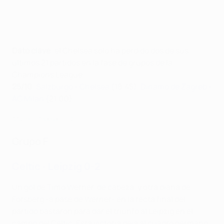
Dato clave
: el Chelsea solo ha perdido dos de sus
últimos 21 partidos en la fase de grupos de la
Champions League
25/10
:
Salzburgo - Chelsea
(18:45),
Dínamo de Zagreb
-
AC Milan
(21:00)
Milan - Chelsea 0-2
Grupo F
Celtic - Leipzig 0-2
Un gol de Timo Werner, de cabeza, y otra diana de
Forsberg -a pase de Werner- en la recta final del
partido bastaron para dar el triunfo al Leipzig en el
campo del Celtic. Esta victoria deja al cuadro germano