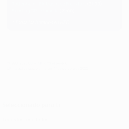
Tottenham - Eintracht de Frankfurt
(21:00)
Sporting CP - Marsella
(21:00)
* Todos los horarios en HEC
© 1998-2026 UEFA. All rights reserved.
Última actualización: martes, 11 de octubre de 2022
Seleccionado para ti
Todos los resultados