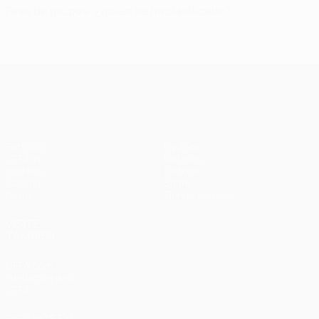
Fase de grupos: ¿quién se ha clasificado?
UEFA Champions League
Partidos
Equipos
UEFA.tv
Noticias
Sorteos
Historia
Gaming
Sobre
Datos
Tienda (clubes)
VISITE
TAMBIÉN
UEFA.com
Fundación de la
UEFA
SÍGANOS EN