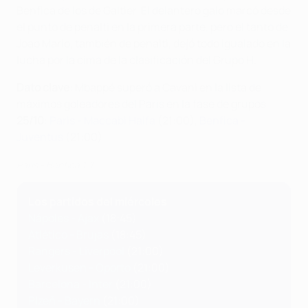
Benfica de los de Galtier. El delantero galo marcó desde
el punto de penalti en la primera parte, pero el tanto de
Joao Mario, también de penalti, dejó todo igualado en la
lucha por la cima de la clasificación del Grupo H.
Dato clave
: Mbappé superó a Cavani en la lista de
máximos goleadores del Paris en la fase de grupos
25/10
:
Paris - Maccabi Haifa
(21:00),
Benfica -
Juventus
(21:00)
Paris - Benfica 1-1
Los partidos del miércoles
Nápoles - Ajax
(18:45)
Atlético - Brujas
(18:45)
Rangers - Liverpool
(21:00)
Leverkusen - Oporto
(21:00)
Barcelona - Inter
(21:00)
Plzeň - Bayern
(21:00)