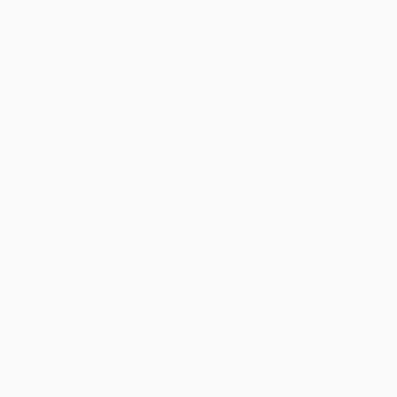
Português
العربية
on las competiciones de la UEFA están protegidas por las marcas regist
la aceptación de sus Términos, Condiciones y Política de Privacidad.