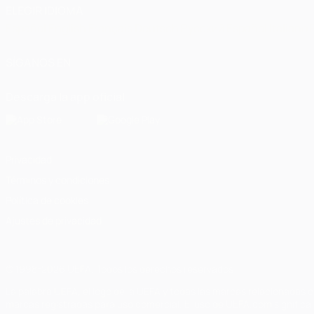
ELEGIR IDIOMA
Español
English
Français
Deutsch
Русский
Español
Italiano
SÍGANOS EN
Descarga la app oficial
Privacidad
Términos y condiciones
Política de cookies
Ajustes de privacidad
© 1998-2026 UEFA. Todos los derechos reservados
La palabra UEFA, el logo de la UEFA y todas las marcas relacionadas c
marcas registradas para uso comercial. El uso de UEFA.com significa 