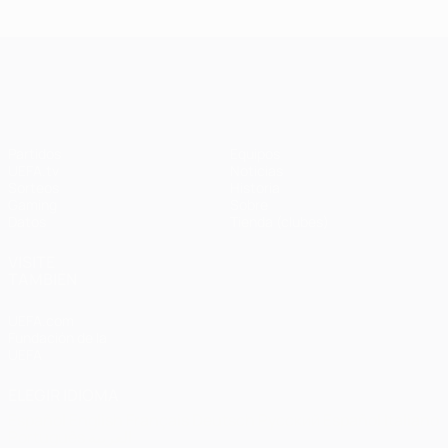
Ba
- Bayern
Liverpool
Madrid -
Barcelona
0-
1-1 (4-3
3-3 (2-3
Liverpool
en
UEFA Champions League
penaltis)
en
3-1
Wembley
penaltis)
en 2011
Partidos
Equipos
UEFA.tv
Noticias
Sorteos
Historia
Gaming
Sobre
Datos
Tienda (clubes)
VISITE
TAMBIÉN
UEFA.com
Fundación de la
UEFA
ELEGIR IDIOMA
Español
English
Français
Deutsch
Русский
Español
Italiano
Português
العربية