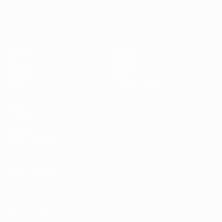
UEFA Champions League
Thierry
Henry
Partidos
Equipos
UEFA.tv
Noticias
Sorteos
Historia
Gaming
Sobre
Datos
Tienda (clubes)
VISITE
TAMBIÉN
UEFA.com
Fundación de la
UEFA
ELEGIR IDIOMA
Español
English
Français
Deutsch
Русский
Español
Italiano
Português
العربية
SÍGANOS EN