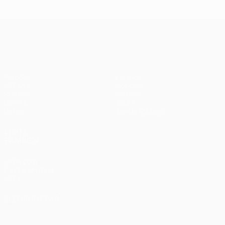
Ba
- Bayern
Liverpool
Madrid -
Barcelona
0-
1-1 (4-3
3-3 (2-3
Liverpool
en
UEFA Champions League
penaltis)
en
3-1
Wembley
penaltis)
en 2011
Partidos
Equipos
UEFA.tv
Noticias
Sorteos
Historia
Gaming
Sobre
Datos
Tienda (clubes)
VISITE
TAMBIÉN
UEFA.com
Fundación de la
UEFA
ELEGIR IDIOMA
Español
English
Français
Deutsch
Русский
Español
Italiano
Português
العربية