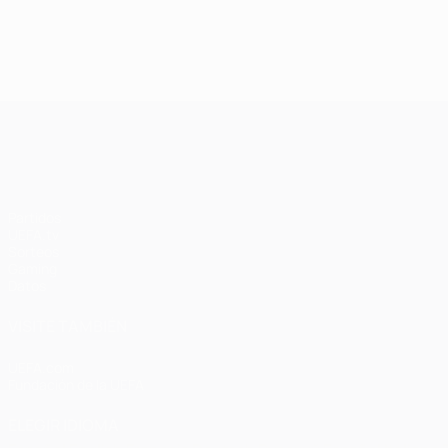
Final de 2005:
La clase
Milan - Liverpool
magistral del
3-3 (2-3 en
Barcelona en
penaltis)
Wembley en
2011
UEFA Champions League
Partidos
UEFA.tv
Sorteos
Gaming
Datos
VISITE TAMBIÉN
UEFA.com
Fundación de la UEFA
ELEGIR IDIOMA