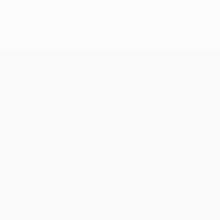
Final 2012:
Final 2018: Real
Final 2020: Pa
Chelsea -
Madrid -
- Bayern 0-1
Bayern 1-1 (4-3
Liverpool 3-1
penaltis)
Equipos
Noticias
Historia
Sobre
Tienda (clubes)