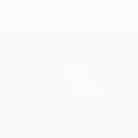
Final 2012:
Final 2018: Real
Final 2020: Pa
Chelsea -
Madrid -
- Bayern 0-1
Bayern 1-1 (4-3
Liverpool 3-1
penaltis)
Equipos
Noticias
Historia
Sobre
Tienda (clubes)