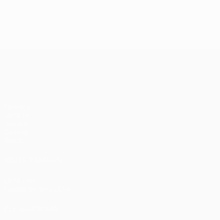
Final de 2005:
La clase
Milan - Liverpool
magistral del
3-3 (2-3 en
Barcelona en
penaltis)
Wembley en
2011
UEFA Champions League
Partidos
UEFA.tv
Sorteos
Gaming
Datos
VISITE TAMBIÉN
UEFA.com
Fundación de la UEFA
ELEGIR IDIOMA