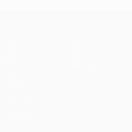
Ba
- Bayern
Liverpool
Madrid -
Barcelona
0-
1-1 (4-3
3-3 (2-3
Liverpool
en
UEFA Champions League
penaltis)
en
3-1
Wembley
penaltis)
en 2011
Partidos
Equipos
UEFA.tv
Noticias
Sorteos
Historia
Gaming
Sobre
Datos
Tienda (clubes)
VISITE
TAMBIÉN
UEFA.com
Fundación de la
UEFA
ELEGIR IDIOMA
Español
English
Français
Deutsch
Русский
Español
Italiano
Português
العربية