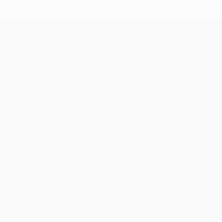
Ba
- Bayern
Liverpool
Madrid -
Barcelona
0-
1-1 (4-3
3-3 (2-3
Liverpool
en
UEFA Champions League
penaltis)
en
3-1
Wembley
penaltis)
en 2011
Partidos
Equipos
UEFA.tv
Noticias
Sorteos
Historia
Gaming
Sobre
Datos
Tienda (clubes)
VISITE
TAMBIÉN
UEFA.com
Fundación de la
UEFA
ELEGIR IDIOMA
Español
English
Français
Deutsch
Русский
Español
Italiano
Português
العربية