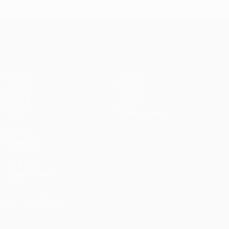
Ba
- Bayern
Liverpool
Madrid -
Barcelona
0-
1-1 (4-3
3-3 (2-3
Liverpool
en
UEFA Champions League
penaltis)
en
3-1
Wembley
penaltis)
en 2011
Partidos
Equipos
UEFA.tv
Noticias
Sorteos
Historia
Gaming
Sobre
Datos
Tienda (clubes)
VISITE
TAMBIÉN
UEFA.com
Fundación de la
UEFA
ELEGIR IDIOMA
Español
English
Français
Deutsch
Русский
Español
Italiano
Português
العربية