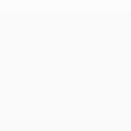
Ba
- Bayern
Liverpool
Madrid -
Barcelona
0-
1-1 (4-3
3-3 (2-3
Liverpool
en
UEFA Champions League
penaltis)
en
3-1
Wembley
penaltis)
en 2011
Partidos
Equipos
UEFA.tv
Noticias
Sorteos
Historia
Gaming
Sobre
Datos
Tienda (clubes)
VISITE
TAMBIÉN
UEFA.com
Fundación de la
UEFA
ELEGIR IDIOMA
Español
English
Français
Deutsch
Русский
Español
Italiano
Português
العربية