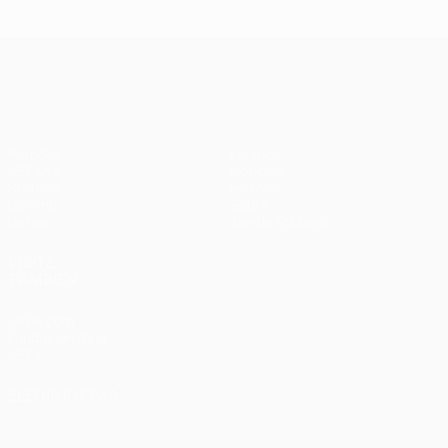
Ba
- Bayern
Liverpool
Madrid -
Barcelona
0-
1-1 (4-3
3-3 (2-3
Liverpool
en
UEFA Champions League
penaltis)
en
3-1
Wembley
penaltis)
en 2011
Partidos
Equipos
UEFA.tv
Noticias
Sorteos
Historia
Gaming
Sobre
Datos
Tienda (clubes)
VISITE
TAMBIÉN
UEFA.com
Fundación de la
UEFA
ELEGIR IDIOMA
Español
English
Français
Deutsch
Русский
Español
Italiano
Português
العربية