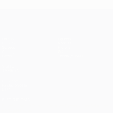
Ba
- Bayern
Liverpool
Madrid -
Barcelona
0-
1-1 (4-3
3-3 (2-3
Liverpool
en
UEFA Champions League
penaltis)
en
3-1
Wembley
penaltis)
en 2011
Partidos
Equipos
UEFA.tv
Noticias
Sorteos
Historia
Gaming
Sobre
Datos
Tienda (clubes)
VISITE
TAMBIÉN
UEFA.com
Fundación de la
UEFA
ELEGIR IDIOMA
Español
English
Français
Deutsch
Русский
Español
Italiano
Português
العربية