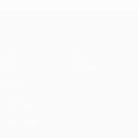
Ba
- Bayern
Liverpool
Madrid -
Barcelona
0-
1-1 (4-3
3-3 (2-3
Liverpool
en
UEFA Champions League
penaltis)
en
3-1
Wembley
penaltis)
en 2011
Partidos
Equipos
UEFA.tv
Noticias
Sorteos
Historia
Gaming
Sobre
Datos
Tienda (clubes)
VISITE
TAMBIÉN
UEFA.com
Fundación de la
UEFA
ELEGIR IDIOMA
Español
English
Français
Deutsch
Русский
Español
Italiano
Português
العربية