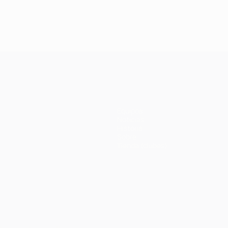
Final 2012:
Final 2018: Real
Final 2020: Pa
Chelsea -
Madrid -
- Bayern 0-1
Bayern 1-1 (4-3
Liverpool 3-1
penaltis)
Equipos
Noticias
Historia
Sobre
Tienda (clubes)