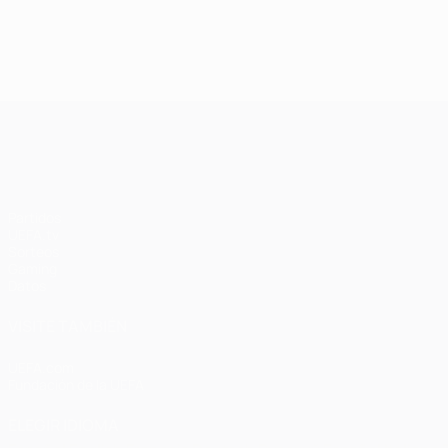
Final de 2005:
La clase
Milan - Liverpool
magistral del
3-3 (2-3 en
Barcelona en
penaltis)
Wembley en
2011
UEFA Champions League
Partidos
UEFA.tv
Sorteos
Gaming
Datos
VISITE TAMBIÉN
UEFA.com
Fundación de la UEFA
ELEGIR IDIOMA