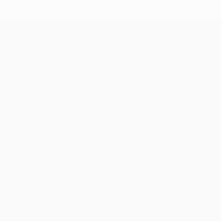
Ba
- Bayern
Liverpool
Madrid -
Barcelona
0-
1-1 (4-3
3-3 (2-3
Liverpool
en
UEFA Champions League
penaltis)
en
3-1
Wembley
penaltis)
en 2011
Partidos
Equipos
UEFA.tv
Noticias
Sorteos
Historia
Gaming
Sobre
Datos
Tienda (clubes)
VISITE
TAMBIÉN
UEFA.com
Fundación de la
UEFA
ELEGIR IDIOMA
Español
English
Français
Deutsch
Русский
Español
Italiano
Português
العربية