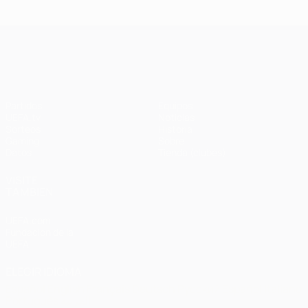
Ba
- Bayern
Liverpool
Madrid -
Barcelona
0-
1-1 (4-3
3-3 (2-3
Liverpool
en
UEFA Champions League
penaltis)
en
3-1
Wembley
penaltis)
en 2011
Partidos
Equipos
UEFA.tv
Noticias
Sorteos
Historia
Gaming
Sobre
Datos
Tienda (clubes)
VISITE
TAMBIÉN
UEFA.com
Fundación de la
UEFA
ELEGIR IDIOMA
Español
English
Français
Deutsch
Русский
Español
Italiano
Português
العربية