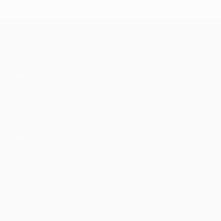
Ba
- Bayern
Liverpool
Madrid -
Barcelona
0-
1-1 (4-3
3-3 (2-3
Liverpool
en
UEFA Champions League
penaltis)
en
3-1
Wembley
penaltis)
en 2011
Partidos
Equipos
UEFA.tv
Noticias
Sorteos
Historia
Gaming
Sobre
Datos
Tienda (clubes)
VISITE
TAMBIÉN
UEFA.com
Fundación de la
UEFA
ELEGIR IDIOMA
Español
English
Français
Deutsch
Русский
Español
Italiano
Português
العربية