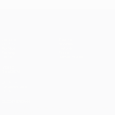
Ba
- Bayern
Liverpool
Madrid -
Barcelona
0-
1-1 (4-3
3-3 (2-3
Liverpool
en
UEFA Champions League
penaltis)
en
3-1
Wembley
penaltis)
en 2011
Partidos
Equipos
UEFA.tv
Noticias
Sorteos
Historia
Gaming
Sobre
Datos
Tienda (clubes)
VISITE
TAMBIÉN
UEFA.com
Fundación de la
UEFA
ELEGIR IDIOMA
Español
English
Français
Deutsch
Русский
Español
Italiano
Português
العربية