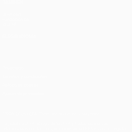
TAMBIÉN
UEFA.com
Fundación de
la UEFA
ELEGIR IDIOMA
Español
English
Français
Deutsch
Русский
Español
Italiano
Português
Privacidad
Términos y condiciones
Política de cookies
Ajustes de privacidad
© 1998-2026 UEFA. Todos los derechos reservados
La palabra UEFA, el logo de la UEFA y todas las marcas
relacionadas con las competiciones de la UEFA están protegidas