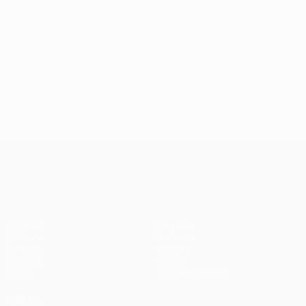
UEFA Conference League
Partidos
Equipos
UEFA.tv
Noticias
Sorteos
Historia
Gaming
Sobre
Datos
Tienda (clubes)
VISITE