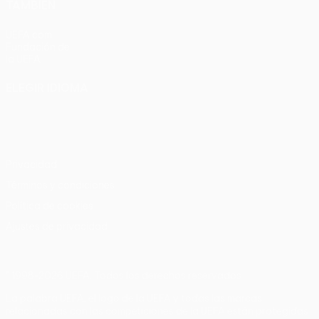
TAMBIÉN
UEFA.com
Fundación de
la UEFA
ELEGIR IDIOMA
Español
English
Français
Deutsch
Русский
Español
Italiano
Português
Privacidad
Términos y condiciones
Política de cookies
Ajustes de privacidad
© 1998-2026 UEFA. Todos los derechos reservados
La palabra UEFA, el logo de la UEFA y todas las marcas
relacionadas con las competiciones de la UEFA están protegidas