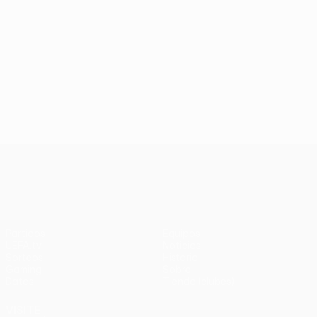
UEFA Conference League
Partidos
Equipos
UEFA.tv
Noticias
Sorteos
Historia
Gaming
Sobre
Datos
Tienda (clubes)
VISITE