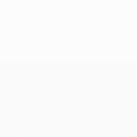
UEFA Conference League
Partidos
Equipos
UEFA.tv
Noticias
Sorteos
Historia
Gaming
Sobre
Datos
Tienda (clubes)
VISITE