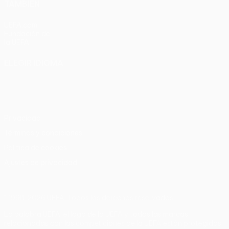
TAMBIÉN
UEFA.com
Fundación de
la UEFA
ELEGIR IDIOMA
Español
English
Français
Deutsch
Русский
Español
Italiano
Português
Privacidad
Términos y condiciones
Política de cookies
Ajustes de privacidad
© 1998-2026 UEFA. Todos los derechos reservados
La palabra UEFA, el logo de la UEFA y todas las marcas
relacionadas con las competiciones de la UEFA están protegidas