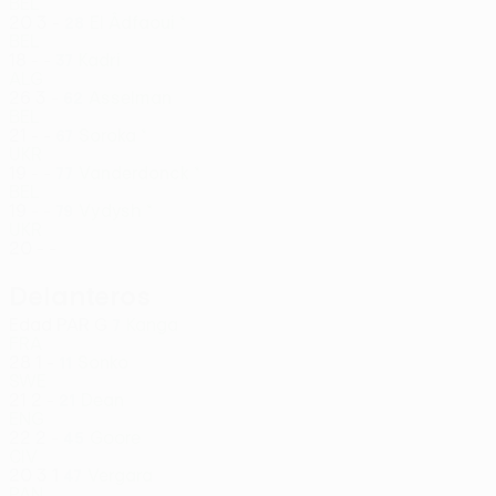
BEL
20
3
-
El Âdfaoui *
28
BEL
18
-
-
Kadri
37
ALG
26
3
-
Asselman
62
BEL
21
-
-
Soroka *
67
UKR
19
-
-
Vanderdonck *
77
BEL
19
-
-
Vydysh *
79
UKR
20
-
-
Delanteros
Edad
PAR
G
Kanga
7
FRA
28
1
-
Sonko
11
SWE
21
2
-
Dean
21
ENG
22
2
-
Goore
45
CIV
20
3
1
Vergara
47
PAN