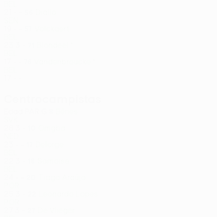
BEL
21
-
-
Diallo
56
SEN
19
-
-
Volckaert
57
BEL
23
3
-
Blondeel *
71
BEL
17
-
-
Vandenbroucke *
76
BEL
17
-
-
Centrocampistas
Edad
PAR
G
Bénes
8
SVK
28
3
-
Omgba
10
NED
23
-
-
Delorge
17
BEL
22
3
-
Samoise
18
BEL
24
-
-
Tiago Araújo
20
POR
25
3
-
Leonardo Lopes
22
POR
27
3
-
De Vlieger
27