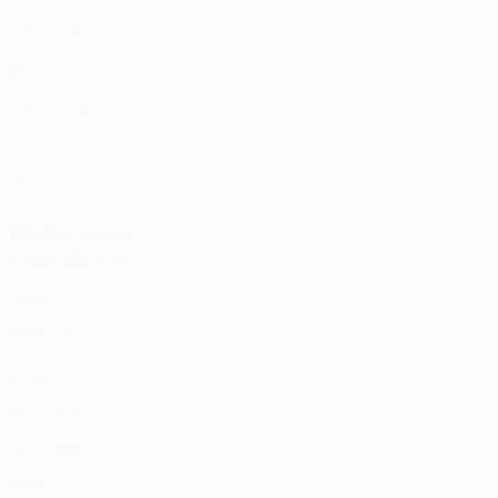
BEL
22
-
-
Evers *
31
BEL
17
-
-
Roef
33
BEL
32
3
-
Vandenabeele *
50
BEL
16
-
-
De Coninck *
51
BEL
20
-
-
Defensas
Edad
PAR
G
Paskotši
3
EST
23
1
-
Ngom
5
SEN
26
3
-
Burgess
16
ENG
34
3
-
De Meyer *
35
BEL
19
-
-
Ayinde *
39
BFA
21
-
-
Van Der Heyden
44
BEL
28
3
-
Vernemmen *
54