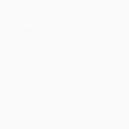
Sorteos
Gaming
Datos
VISITE TAMBIÉN
UEFA.com
Fundación de la UEFA
ELEGIR IDIOMA
Español
English
Français
Deutsch
Русский
Español
Italia
Privacidad
Términos y condiciones
Política de cookies
Ajustes de privacidad
© 1998-2026 UEFA. Todos los derechos reservados