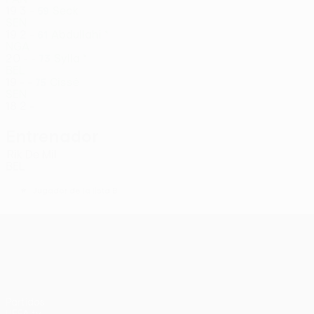
19
3
-
Seck
59
SEN
19
2
-
Abdullahi *
61
NGA
20
-
-
Sylla *
73
BEL
19
-
-
Cissé
75
SEN
18
2
-
Entrenador
Rik De Mil
BEL
*
Jugador de la lista B
UEFA Conference League
Partidos
UEFA.tv