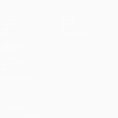
Partidos
Equipos
UEFA.tv
Noticias
Sorteos
Historia
Gaming
Sobre
Datos
Tienda (clubes)
VISITE
TAMBIÉN
UEFA.com
Fundación de
la UEFA
ELEGIR IDIOMA
Español
English
Français
Deutsch
Русский
Español
Italiano
Português
Privacidad
Términos y condiciones