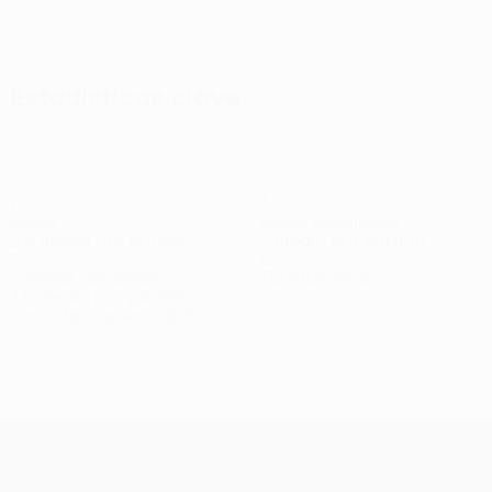
Ver todos
Estadísticas clave
1
4
Goles
Goles encajados
0,5 media por partido
2 media por partido
7
0
Tarjetas amarillas
Tarjetas rojas
3,5 media por partido
Ver todas las estadísticas
Plantilla
Cooney
Crellin
Daniels
Douglas
Faloona
Defensa
Portero
Centrocampista
Centrocampista
Centrocampis
UEFA Conference League