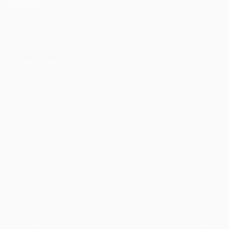
TAMBIÉN
UEFA.com
Fundación de
la UEFA
ELEGIR IDIOMA
Español
English
Français
Deutsch
Русский
Español
Italiano
Português
Privacidad
Términos y condiciones
Política de cookies
Ajustes de privacidad
© 1998-2026 UEFA. Todos los derechos reservados
La palabra UEFA, el logo de la UEFA y todas las marcas
relacionadas con las competiciones de la UEFA están protegidas