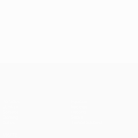
UEFA Conference League
Partidos
Equipos
UEFA.tv
Noticias
Sorteos
Historia
Gaming
Sobre
Datos
Tienda (clubes)
VISITE