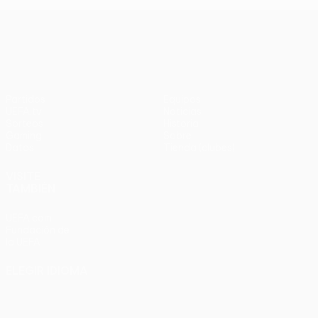
UEFA Conference League
Partidos
Equipos
UEFA.tv
Noticias
Sorteos
Historia
Gaming
Sobre
Datos
Tienda (clubes)
VISITE
TAMBIÉN
UEFA.com
Fundación de
la UEFA
ELEGIR IDIOMA
Español
English
Français
Deutsch
Русский
Español
Italiano
Português