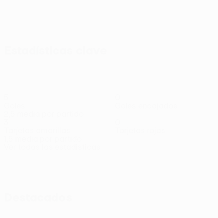
Estadísticas clave
5
0
Goles
Goles encajados
2,5 media por partido
3
0
Tarjetas amarillas
Tarjetas rojas
1,5 media por partido
Ver todas las estadísticas
Plantilla
A.
Arrey-
Barcia
Barišić
Da
Demir Ege
Diog
Defensa
Defensa
Bajrami
Mbi
Rocha
Tıknaz
Trav
Defensa
Defensa
Defensa
Centrocampista
Defe
Destacados