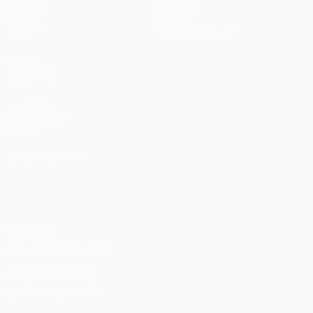
Sorteos
Historia
Gaming
Sobre
Datos
Tienda (clubes)
VISITE
TAMBIÉN
UEFA.com
Fundación de
la UEFA
ELEGIR IDIOMA
Español
English
Français
Deutsch
Русский
Español
Italiano
Português
Privacidad
Términos y condiciones
Política de cookies
Ajustes de privacidad