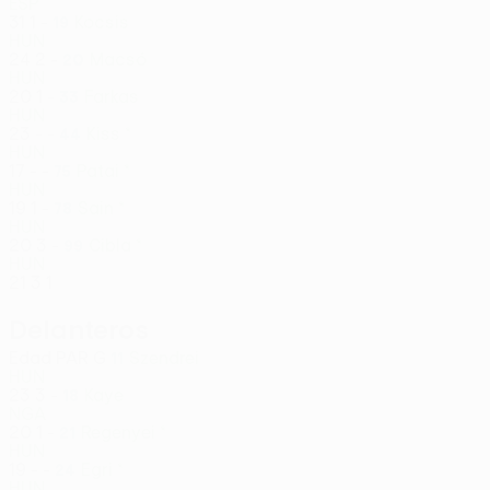
ESP
31
1
-
Kocsis
19
HUN
24
2
-
Macsó
20
HUN
20
1
-
Farkas
33
HUN
23
-
-
Kiss *
44
HUN
17
-
-
Patai *
75
HUN
19
1
-
Sain *
78
HUN
20
3
-
Cibla *
99
HUN
21
3
1
Delanteros
Edad
PAR
G
Szendrei
11
HUN
23
3
-
Kaye
18
NGA
20
1
-
Regenyei *
21
HUN
19
-
-
Egri *
24
HUN