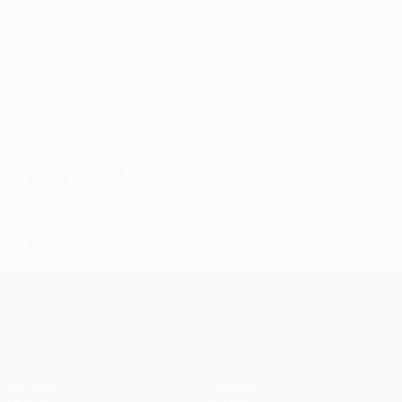
18
-
-
Baldoni
25
FRA
22
3
-
Kohut *
27
HUN
20
-
-
Szécsi
77
HUN
32
3
-
Dénes
97
HUN
21
1
-
Entrenador
Gert Remmel
EST
*
Jugador de la lista B
UEFA Conference League
Partidos
Equipos
UEFA.tv
Noticias