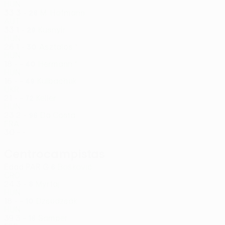
HUN
33
3
-
M. Hofmann
28
AUT
33
1
-
Kusnyir
29
HUN
26
1
-
Asztalos *
30
HUN
18
-
-
Hermann *
40
HUN
16
-
-
Kulbachuk
49
UKR
21
-
-
Keller
72
HUN
23
2
-
Da Costa
96
FRA
30
-
-
Centrocampistas
Edad
PAR
G
Bošković
6
CRO
24
3
-
Myrtaj
8
HUN
18
-
-
Dzsudzsák
10
HUN
39
3
-
Samper
16