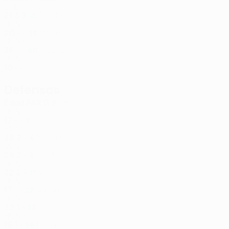
BUL
21
3
3
Erdélyi *
12
HUN
20
-
-
Póser
89
HUN
36
-
-
Tuska
90
HUN
18
-
-
Defensas
Edad
PAR
G
Szakál *
2
HUN
17
-
-
Guerrero
3
ESP
28
2
-
Mejias
4
VEN
29
2
-
Batik
5
HUN
32
2
-
Vincze *
17
HUN
17
-
-
Vajda
22
HUN
22
1
-
Tercza *
23
HUN
19
1
-
Lang
26