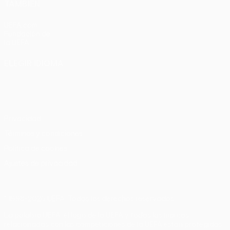
TAMBIÉN
UEFA.com
Fundación de
la UEFA
ELEGIR IDIOMA
Español
English
Français
Deutsch
Русский
Español
Italiano
Português
Privacidad
Términos y condiciones
Política de cookies
Ajustes de privacidad
© 1998-2026 UEFA. Todos los derechos reservados
La palabra UEFA, el logo de la UEFA y todas las marcas
relacionadas con las competiciones de la UEFA están protegidas