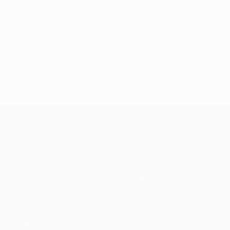
UEFA Conference League
Partidos
Equipos
UEFA.tv
Noticias
Sorteos
Historia
Gaming
Sobre
Datos
Tienda (clubes)
VISITE