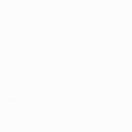
FRO
23
2
-
S. Vatnhamar
10
FRO
40
2
1
Hyllegaard
11
DEN
27
-
-
Á Líðarenda
12
FRO
19
-
-
Benjaminsen
17
FRO
18
2
2
Svensson
18
FRO
27
2
-
Jarnskor
19
FRO
20
2
-
Jacobsen
20
FRO
17
-
-
Jarnskor
26
FRO
18
-
-
Delanteros
Edad
PAR
G
Johansen
7
FRO
33
2
-
J. Nielsen
9
FRO
22
2
-
Hansen
27