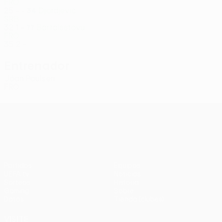
FRO
25
-
-
Djordjević
34
SRB
32
1
-
Bartalsstovu
77
FRO
35
2
-
Entrenador
Jóan Poulsen
FRO
UEFA Conference League
Partidos
Equipos
UEFA.tv
Noticias
Sorteos
Historia
Gaming
Sobre
Datos
Tienda (clubes)
VISITE