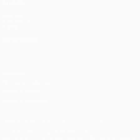
TAMBIÉN
UEFA.com
Fundación de
la UEFA
ELEGIR IDIOMA
Español
English
Français
Deutsch
Русский
Español
Italiano
Português
Privacidad
Términos y condiciones
Política de cookies
Ajustes de privacidad
© 1998-2026 UEFA. Todos los derechos reservados
La palabra UEFA, el logo de la UEFA y todas las marcas
relacionadas con las competiciones de la UEFA están protegidas