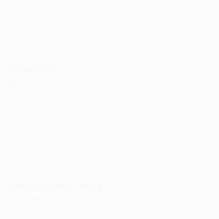
FRO
26
2
5
N. Thomsen
23
FRO
31
-
-
Olsen
30
FRO
20
-
-
Defensas
Edad
PAR
G
Vilhelmsen
5
FRO
22
-
-
Lervig
13
FRO
22
-
-
Jonhardsson
14
FRO
24
2
-
Ólavsson
24
FRO
18
2
-
Arngrímsson
29
FRO
20
2
-
Centrocampistas
Edad
PAR
G
Brandsson
6
FRO
19
2
-
Ellingsgaard
8