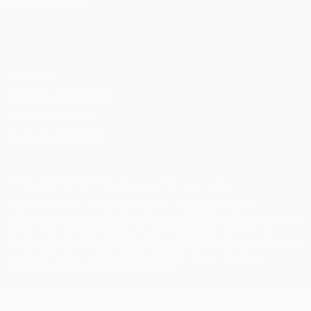
ELEGIR IDIOMA
Español
English
Français
Deutsch
Русский
Español
Italiano
Português
Privacidad
Términos y condiciones
Política de cookies
Ajustes de privacidad
© 1998-2026 UEFA. Todos los derechos reservados
La palabra UEFA, el logo de la UEFA y todas las marcas
relacionadas con las competiciones de la UEFA están protegidas
por las marcas registradas y/o por el copyright de UEFA. Se
prohíbe el uso de estas marcas registradas para uso comercial. El
uso de UEFA.com significa la aceptación de sus Términos,
Condiciones y Política de Privacidad.