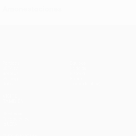
Amonestaciones
UEFA Conference League
Partidos
Equipos
UEFA.tv
Noticias
Sorteos
Historia
Gaming
Sobre
Datos
Tienda (clubes)
VISITE
TAMBIÉN
UEFA.com
Fundación de
la UEFA