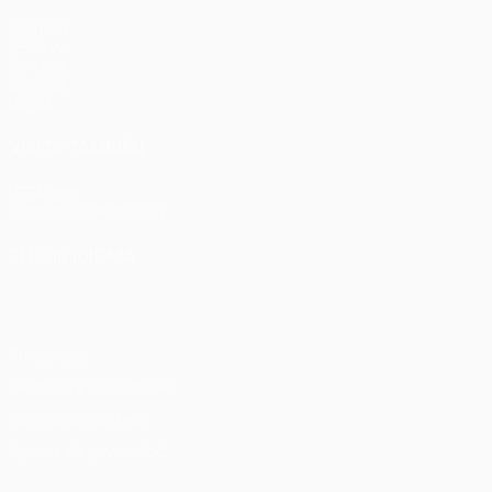
Partidos
UEFA.tv
Sorteos
Gaming
Datos
VISITE TAMBIÉN
UEFA.com
Fundación de la UEFA
ELEGIR IDIOMA
Español
English
Français
Deutsch
Русский
Español
Italia
Privacidad
Términos y condiciones
Política de cookies
Ajustes de privacidad