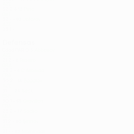
AZE
32
2
4
Pirić
13
BIH
32
-
-
Jafarov
93
AZE
23
1
-
Defensas
Edad
PAR
G
Abbasov
3
AZE
21
2
-
Ribeiro
5
BRA
29
2
-
D'Almeida
6
FRA
30
2
-
Badalov
14
AZE
31
-
-
Seck
24
ESP
30
1
-
Gravillon
55
FRA
28
2
-
Sacko
77
MLI
31
2
-
Şirinov
80
AZE
21
-
-
Mammadli
82