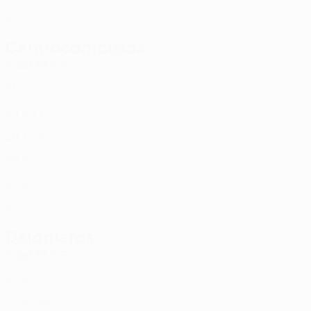
AZE
20
-
-
Centrocampistas
Edad
PAR
G
Jamalov
4
AZE
31
-
-
Makhmudov
8
AZE
34
2
1
Khachaiev
17
AZE
28
1
-
Mathew
18
NGA
29
2
-
Gustavo Klismahn
20
BRA
26
2
-
Andrii
70
UKR
27
-
-
Delanteros
Edad
PAR
G
Safarov
7
AZE
23
2
-
Faraj
11
FRA
27
2
-
Tupta
29