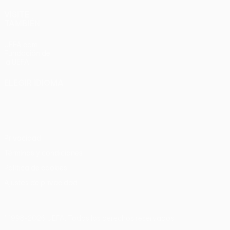
VISITE
TAMBIÉN
UEFA.com
Fundación de
la UEFA
ELEGIR IDIOMA
Español
English
Français
Deutsch
Русский
Español
Italiano
Português
Privacidad
Términos y condiciones
Política de cookies
Ajustes de privacidad
© 1998-2026 UEFA. Todos los derechos reservados