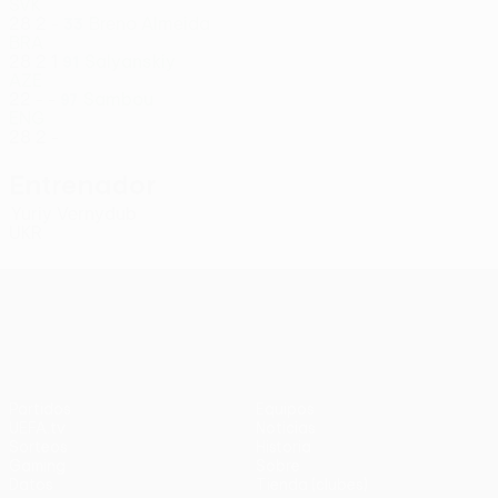
SVK
28
2
-
Breno Almeida
33
BRA
28
2
1
Salyanskiy
91
AZE
22
-
-
Sambou
97
ENG
28
2
-
Entrenador
Yuriy Vernydub
UKR
UEFA Conference League
Partidos
Equipos
UEFA.tv
Noticias
Sorteos
Historia
Gaming
Sobre
Datos
Tienda (clubes)