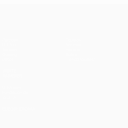
UEFA Conference League
Partidos
Equipos
UEFA.tv
Noticias
Sorteos
Historia
Gaming
Sobre
Datos
Tienda (clubes)
VISITE
TAMBIÉN
UEFA.com
Fundación de
la UEFA
ELEGIR IDIOMA
Español
English
Français
Deutsch
Русский
Español
Italiano
Português