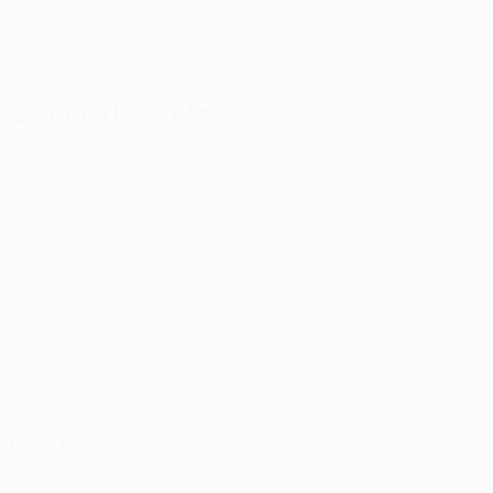
Estadísticas clave
7
1
Goles
Goles encajados
2,34 media por partido
0,34 media por partido
3
0
Tarjetas amarillas
Tarjetas rojas
1 media por partido
Ver todas las estadísticas
Plantilla
Ameyaw
Brusberg
Bulat
Diaby-
Dieudonn
Centrocampista
Delantero
Centrocampista
Fadiga
Gaucho
Delantero
Defensa
Destacados