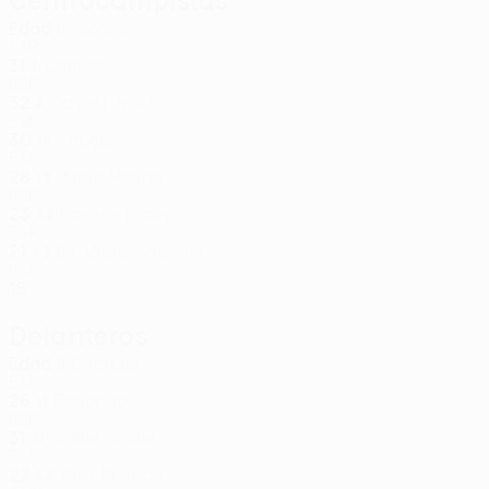
Centrocampistas
Edad
Alonso
6
ESP
31
Cámara
7
ESP
32
David López
8
ESP
30
Otegui
14
ESP
28
Pablo Molina
19
ESP
23
Lamine Diaby
23
ESP
21
De Miguel Vicente
42
ESP
18
Delanteros
Edad
Chouaib
9
ESP
26
Berlanga
11
ESP
31
Sidibe Sidibe
31
ESP
27
Alex Prelado
44