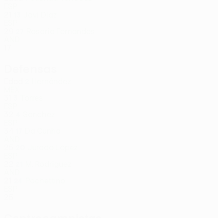
ESP
21
Javi Díaz
13
ESP
29
Rosaria Fernandes
27
AND
17
Defensas
Edad
Hernández
2
MEX
31
Torres
3
ESP
32
Sanchez
4
ESP
34
Da Cunha
17
AND
25
Jurado López
20
ESP
22
M. Rodriguez
21
AND
21
Pochettino
24
ESP
25