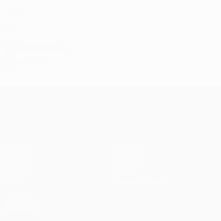
AND
17
Borja Arellano
70
ESP
26
Entrenador
Felipe Ortiz
ESP
UEFA Conference League
Partidos
Equipos
UEFA.tv
Noticias
Sorteos
Historia
Gaming
Sobre
Datos
Tienda (clubes)
VISITE
TAMBIÉN