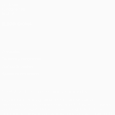
UEFA.com
Fundación de
la UEFA
ELEGIR IDIOMA
Español
English
Français
Deutsch
Русский
Español
Italiano
Português
Privacidad
Términos y condiciones
Política de cookies
Ajustes de privacidad
© 1998-2026 UEFA. Todos los derechos reservados
La palabra UEFA, el logo de la UEFA y todas las marcas
relacionadas con las competiciones de la UEFA están protegidas
por las marcas registradas y/o por el copyright de UEFA. Se
prohíbe el uso de estas marcas registradas para uso comercial. El