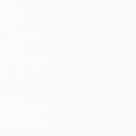
Partidos
UEFA.tv
Sorteos
Gaming
Datos
VISITE TAMBIÉN
UEFA.com
Fundación de la UEFA
ELEGIR IDIOMA
Español
English
Français
Deutsch
Русский
Español
Italia
Privacidad
Términos y condiciones
Política de cookies
Ajustes de privacidad