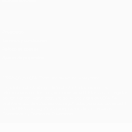
ELEGIR IDIOMA
Español
English
Français
Deutsch
Русский
Español
Italiano
Português
Privacidad
Términos y condiciones
Política de cookies
Ajustes de privacidad
© 1998-2026 UEFA. Todos los derechos reservados
La palabra UEFA, el logo de la UEFA y todas las marcas
relacionadas con las competiciones de la UEFA están protegidas
por las marcas registradas y/o por el copyright de UEFA. Se
prohíbe el uso de estas marcas registradas para uso comercial. El
uso de UEFA.com significa la aceptación de sus Términos,
Condiciones y Política de Privacidad.