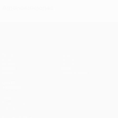
Amonestaciones
UEFA Conference League
Partidos
Equipos
UEFA.tv
Noticias
Sorteos
Historia
Gaming
Sobre
Datos
Tienda (clubes)
VISITE
TAMBIÉN
UEFA.com
Fundación de
la UEFA