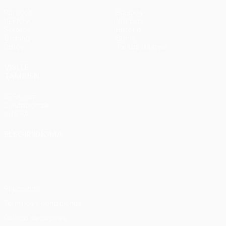
Partidos
Equipos
UEFA.tv
Noticias
Sorteos
Historia
Gaming
Sobre
Datos
Tienda (clubes)
VISITE
TAMBIÉN
UEFA.com
Fundación de
la UEFA
ELEGIR IDIOMA
Español
English
Français
Deutsch
Русский
Español
Italiano
Português
Privacidad
Términos y condiciones
Política de cookies