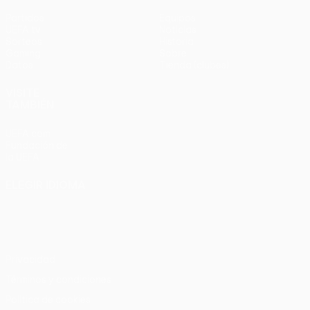
Partidos
Equipos
UEFA.tv
Noticias
Sorteos
Historia
Gaming
Sobre
Datos
Tienda (clubes)
VISITE
TAMBIÉN
UEFA.com
Fundación de
la UEFA
ELEGIR IDIOMA
Español
English
Français
Deutsch
Русский
Español
Italiano
Português
Privacidad
Términos y condiciones
Política de cookies