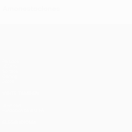
Amonestaciones
UEFA Conference League
Partidos
UEFA.tv
Sorteos
Gaming
Datos
VISITE TAMBIÉN
UEFA.com
Fundación de la UEFA
ELEGIR IDIOMA
Español
English
Français
Deutsch
Русский
Español
Italia