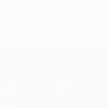
UEFA Conference League
Partidos
Equipos
UEFA.tv
Noticias
Sorteos
Historia
Gaming
Sobre
Datos
Tienda (clubes)
VISITE