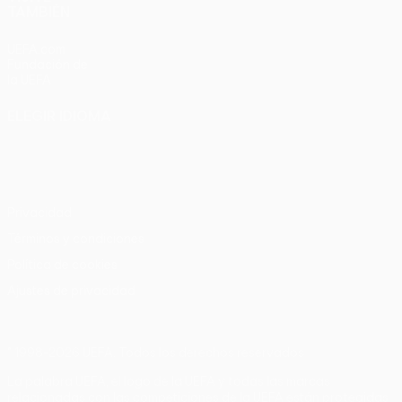
TAMBIÉN
UEFA.com
Fundación de
la UEFA
ELEGIR IDIOMA
Español
English
Français
Deutsch
Русский
Español
Italiano
Português
Privacidad
Términos y condiciones
Política de cookies
Ajustes de privacidad
© 1998-2026 UEFA. Todos los derechos reservados
La palabra UEFA, el logo de la UEFA y todas las marcas
relacionadas con las competiciones de la UEFA están protegidas