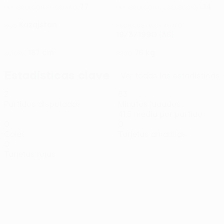
77
14
NÚMERO CON EL EQUIPO
NÚMERO CON LA SELECCIÓN
Kazajstán
PAÍS
FECHA DE NACIMIENTO
19/3/1990 (36)
187 cm
76 kg
ALTURA
PESO
Estadísticas clave
Ver todas las estadísticas
2
83
Partidos disputados
Minutos jugados
41,5 media por partido
0
0
Goles
Tarjetas amarillas
0
Tarjetas rojas